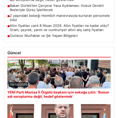
Bakan Gürlek’ten Çerçeve Yasa Açıklaması: Hukuk Devleti
■
İlkeleriyle Süreç İşletilecek
2 yaşındaki bebeği Heimlich manevrasıyla kurtaran personele
■
ödül
Altın fiyatları canlı 8 Nisan 2026: Altın fiyatları ne kadar oldu?
■
Gram, çeyrek, yarım ve cumhuriyet altını alış satış fiyatları
Outdoor Mutfaklar ve Şık Yaşam Bölgeleri
■
Güncel
08/08/2026
YENİ Parti Manisa İl Örgütü başkanı için sokağa çıktı: ‘Bunun
adı soruşturma değil, hedef göstermek’