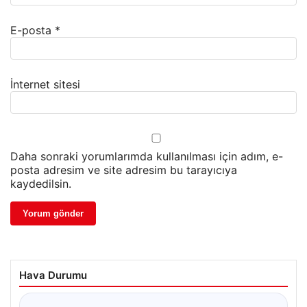
E-posta
*
İnternet sitesi
Daha sonraki yorumlarımda kullanılması için adım, e-
posta adresim ve site adresim bu tarayıcıya
kaydedilsin.
Hava Durumu