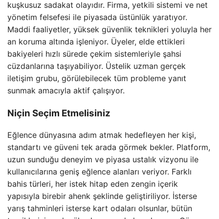
kuşkusuz sadakat olayıdır. Firma, yetkili sistemi ve net
yönetim felsefesi ile piyasada üstünlük yaratıyor.
Maddi faaliyetler, yüksek güvenlik teknikleri yoluyla her
an koruma altında işleniyor. Üyeler, elde ettikleri
bakiyeleri hızlı sürede çekim sistemleriyle şahsi
cüzdanlarına taşıyabiliyor. Üstelik uzman gerçek
iletişim grubu, görülebilecek tüm probleme yanıt
sunmak amacıyla aktif çalışıyor.
Niçin Seçim Etmelisiniz
Eğlence dünyasına adım atmak hedefleyen her kişi,
standartı ve güveni tek arada görmek bekler. Platform,
uzun sunduğu deneyim ve piyasa ustalık vizyonu ile
kullanıcılarına geniş eğlence alanları veriyor. Farklı
bahis türleri, her istek hitap eden zengin içerik
yapısıyla birebir ahenk şeklinde geliştiriliyor. İsterse
yarış tahminleri isterse kart odaları olsunlar, bütün