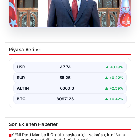
06.08.2026
Bakan Gürlek’ten Çerçeve Yasa
Piyasa Verileri
Açıklaması: Hukuk Devleti İlkeleriyle
Süreç İşletilecek
USD
47.74
▲ +0.18%
Adalet Bakanı Akın Gürlek, Türkiye’nin terörle mücadele
sürecine yönelik hazırlanan ve meclise sunulan
EUR
55.25
▲ +0.32%
önemli…
ALTIN
6660.6
▲ +2.59%
BTC
3097123
▲ +0.42%
Son Eklenen Haberler
YENİ Parti Manisa İl Örgütü başkanı için sokağa çıktı: ‘Bunun
■
adı soruşturma değil, hedef göstermek’