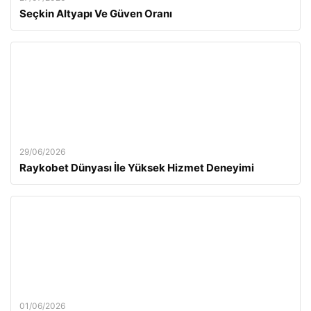
Seçkin Altyapı Ve Güven Oranı
29/06/2026
Raykobet Dünyası İle Yüksek Hizmet Deneyimi
01/06/2026