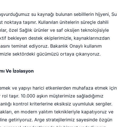
şvurduğumuz su kaynağı bulunan sebilllerin hijyeni, Su
t noktaya taşınır. Kullanılan ünitelerin süreçle dahili
ar, özel Sağlık ürünler ve saf oksijen teknolojisiyle
ktif bekleyen destek ekiplerimizle, kaynaklarınızdan
sını teminat ediyoruz. Bakanlık Onaylı kullanım
erimizle sektördeki gücümüzü ortaya çıkarıyoruz.
ımı Ve İzolasyon
emek ve yapıyı harici etkenlerden muhafaza etmek için
 rol taşır. 10.000 aşkın müşterimize sağladığımız
lığı kontrol kriterlerine eksiksiz uyumluluk sergiler.
kları, en modern yalıtım teknikleriyle kapatıyoruz ve
aline getiriyoruz. Arge stratejilerimiz sayesinde özgün