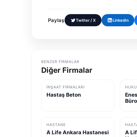
Paylaş
Twitter / X
LinkedIn
BENZER FIRMALAR
Diğer Firmalar
İNŞAAT FIRMALARI
HUKU
Hastaş Beton
Enes
Bür
HASTANE
HAST
A Life Ankara Hastanesi
A Li