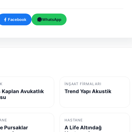
Facebook
WhatsApp
K
İNŞAAT FIRMALARI
 Kaplan Avukatlık
Trend Yapı Akustik
osu
ANE
HASTANE
fe Pursaklar
A Life Altındağ