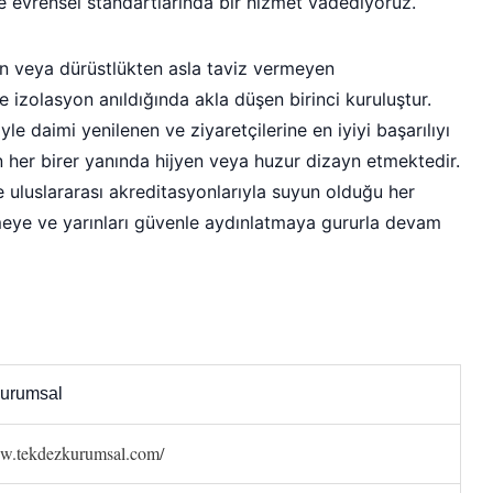
re evrensel standartlarında bir hizmet vadediyoruz.
en veya dürüstlükten asla taviz vermeyen
izolasyon anıldığında akla düşen birinci kuruluştur.
yle daimi yenilenen ve ziyaretçilerine en iyiyi başarılıyı
n her birer yanında hijyen veya huzur dizayn etmektedir.
e uluslararası akreditasyonlarıyla suyun olduğu her
eye ve yarınları güvenle aydınlatmaya gururla devam
urumsal
ww.tekdezkurumsal.com/