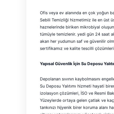
Ofis veya ev alanında en çok yoğun ba
Sebili Temizliği hizmetimiz ile en üst üs
haznelerinde biriken mikrobiyal oluşuml
tümüyle temizlenir. yedi gün 24 saat a
akan her yudumun saf ve güvenilir olma
sertifikamız ve kalite tescilli çözüml
Yapısal Güvenlik İçin Su Deposu Yalıt
Depolanan sıvının kaybolmasını engell
Su Deposu Yalıtımı hizmeti hayati birer
izolasyon çözümleri, İSO ve Resmi Bakan
Yüzeylerde ortaya gelen çatlak ve kaça
tankınızı hijyenik birer koruma alanı h