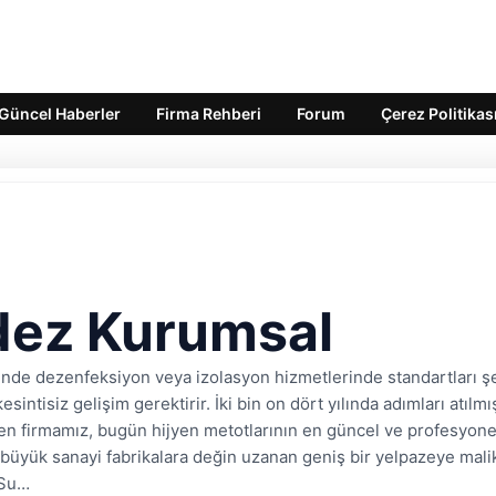
Güncel Haberler
Firma Rehberi
Forum
Çerez Politikas
dez Kurumsal
nde dezenfeksiyon veya izolasyon hizmetlerinde standartları ş
kesintisiz gelişim gerektirir. İki bin on dört yılında adımları atılm
n firmamız, bugün hijyen metotlarının en güncel ve profesyonel
büyük sanayi fabrikalara değin uzanan geniş bir yelpazeye mal
 Su…