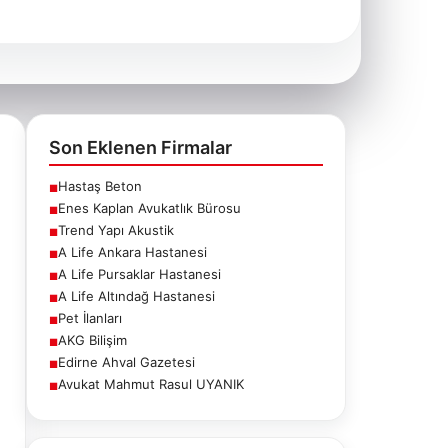
Son Eklenen Firmalar
Hastaş Beton
■
Enes Kaplan Avukatlık Bürosu
■
Trend Yapı Akustik
■
A Life Ankara Hastanesi
■
A Life Pursaklar Hastanesi
■
A Life Altındağ Hastanesi
■
Pet İlanları
■
AKG Bilişim
■
Edirne Ahval Gazetesi
■
Avukat Mahmut Rasul UYANIK
■