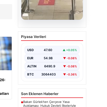
05.08.2026
2 yaşındaki bebeği
Piyasa Verileri
Heimlich manevrasıyla
kurtaran personele ödül
USD
47.60
▲ +0.05%
{ “title”: “Hayati Anıttaki
Kahramanlık: 2 Yaşındaki Bebeği
EUR
54.98
▼ -0.08%
Heimlich Manevrası ile Kurtaran
Havalimanı Personeline…
ALTIN
6490.9
▼ -0.08%
BTC
3064403
▼ -0.36%
026:
atları
Son Eklenen Haberler
Bakan Gürlek’ten Çerçeve Yasa
■
Açıklaması: Hukuk Devleti İlkeleriyle