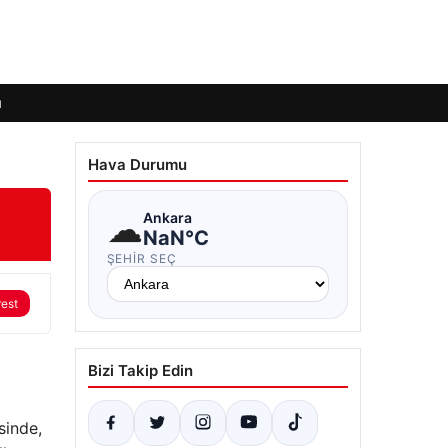
ı
Hava Durumu
☁
Ankara
NaN°C
ŞEHIR SEÇ
rest
Bizi Takip Edin
sinde,