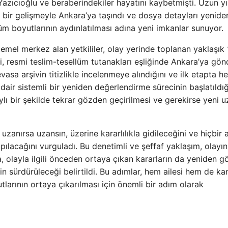
zıcıoğlu ve beraberindekiler hayatını kaybetmişti. Uzun yıl
ir gelişmeyle Ankara’ya taşındı ve dosya detayları yenide
üm boyutlarının aydınlatılması adına yeni imkanlar sunuyor.
mel merkez alan yetkililer, olay yerinde toplanan yaklaşık
ri, resmi teslim-tesellüm tutanakları eşliğinde Ankara’ya gön
vasa arşivin titizlikle incelenmeye alındığını ve ilk etapta h
dair sistemli bir yeniden değerlendirme sürecinin başlatıldığ
aylı bir şekilde tekrar gözden geçirilmesi ve gerekirse yeni 
uzanırsa uzansın, üzerine kararlılıkla gidileceğini ve hiçbir 
apılacağını vurguladı. Bu denetimli ve şeffaf yaklaşım, olayı
a, olayla ilgili önceden ortaya çıkan kararların da yeniden 
lerin sürdürüleceği belirtildi. Bu adımlar, hem ailesi hem de 
larının ortaya çıkarılması için önemli bir adım olarak