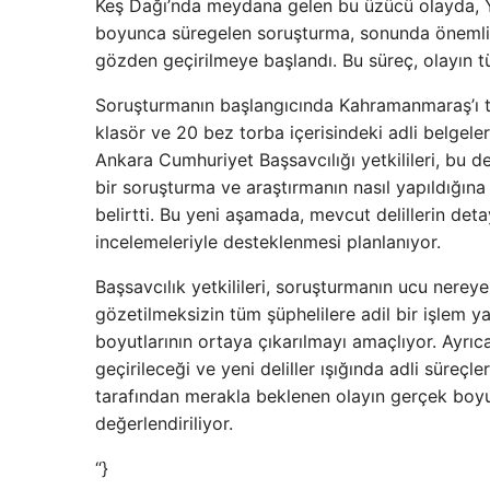
Keş Dağı’nda meydana gelen bu üzücü olayda, Ya
boyunca süregelen soruşturma, sonunda önemli b
gözden geçirilmeye başlandı. Bu süreç, olayın t
Soruşturmanın başlangıcında Kahramanmaraş’ı te
klasör ve 20 bez torba içerisindeki adli belgele
Ankara Cumhuriyet Başsavcılığı yetkilileri, bu de
bir soruşturma ve araştırmanın nasıl yapıldığına 
belirtti. Bu yeni aşamada, mevcut delillerin det
incelemeleriyle desteklenmesi planlanıyor.
Başsavcılık yetkilileri, soruşturmanın ucu nereye 
gözetilmeksizin tüm şüphelilere adil bir işlem y
boyutlarının ortaya çıkarılmayı amaçlıyor. Ayrıc
geçirileceği ve yeni deliller ışığında adli süreç
tarafından merakla beklenen olayın gerçek boyut
değerlendiriliyor.
“}