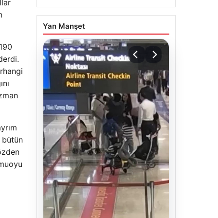
lar
n
Yan Manşet
 190
derdi.
erhangi
ını
uzman
ayrım
n bütün
gözden
kamuoyu