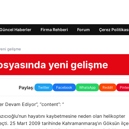
Güncel Haberler
Firma Rehberi
Forum
Çerez Politikas
yeni gelişme
osyasında yeni gelişme
Paylaş:
Twitter
Facebook
WhatsApp
Reddit
Pinte
er Devam Ediyor”, “content”: “
Yazıcıoğlu’nun hayatını kaybetmesine neden olan helikopter
eçti. 25 Mart 2009 tarihinde Kahramanmaraş’ın Göksün ilçe