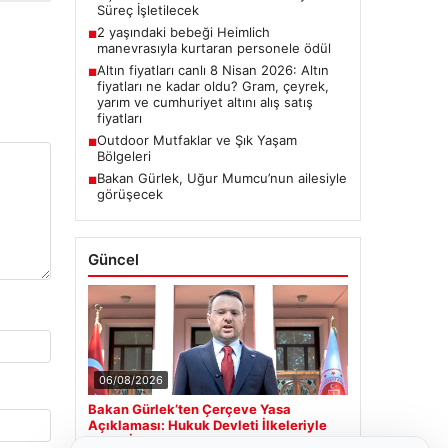
Süreç İşletilecek
2 yaşındaki bebeği Heimlich
■
manevrasıyla kurtaran personele ödül
Altın fiyatları canlı 8 Nisan 2026: Altın
■
fiyatları ne kadar oldu? Gram, çeyrek,
yarım ve cumhuriyet altını alış satış
fiyatları
Outdoor Mutfaklar ve Şık Yaşam
■
Bölgeleri
Bakan Gürlek, Uğur Mumcu’nun ailesiyle
■
görüşecek
Güncel
06/08/2026
Bakan Gürlek’ten Çerçeve Yasa
Açıklaması: Hukuk Devleti İlkeleriyle
Süreç İşletilecek