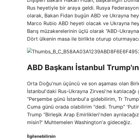
Dışişleri Bakanı Hakan Fidan, Başkanlığın Dolmab
Rus heyetiyle bir araya geldi. Rusya Federasyon
olarak, Bakan Fidan bugün ABD ve Ukrayna heyetl
Marco Rubio ABD heyeti olacak ve Ukrayna he
Barış müzakerelerinin üçlü olarak “ABD-Ukrayna-
Dört ülkenin masa ile birlikte oturup oturmayacağ
ABD Başkanı İstanbul Trump'ın 
Orta Doğu'nun üçüncü ve son aşaması olan Birl
İstanbul'daki Rus-Ukrayna Zirvesi'ne katılacağı 
“Perşembe günü İstanbul'a gidebilirim, Tr Trump
Cuma günü orada olabilirim “dedi. Trump” 'Puti
Trump “Birleşik Arap Emirlikleri'nden ayrılacağız.
misin?' Muhtemelen Washington'a gideceğiz.
İlgilenebilirsin