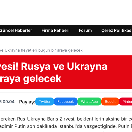
Güncel Haberler
Firma Rehberi
Forum
Çerez Politikas
a ve Ukrayna heyetleri bugün bir araya gelecek
rvesi! Rusya ve Ukrayna
araya gelecek
Paylaş:
5 09:04
Twitter
Facebook
WhatsApp
Reddit
Pinte
gereken Rus-Ukrayna Barış Zirvesi, beklentilerin aksine bir
imir Putin son dakikada İstanbul'da vazgeçtiğinde, Putin i