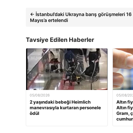
← İstanbul’daki Ukrayna barış görüşmeleri 16
Mayıs’a ertelendi
Tavsiye Edilen Haberler
05/08/2026
05/08/20
2 yaşındaki bebeği Heimlich
Altın fi
manevrasıyla kurtaran personele
Altın fi
ödül
Gram, ç
cumhuriy