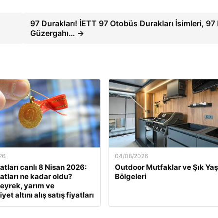
97 Durakları! İETT 97 Otobüs Durakları İsimleri, 97
Güzergahı… →
26
04/08/2026
yatları canlı 8 Nisan 2026:
Outdoor Mutfaklar ve Şık Ya
yatları ne kadar oldu?
Bölgeleri
eyrek, yarım ve
et altını alış satış fiyatları