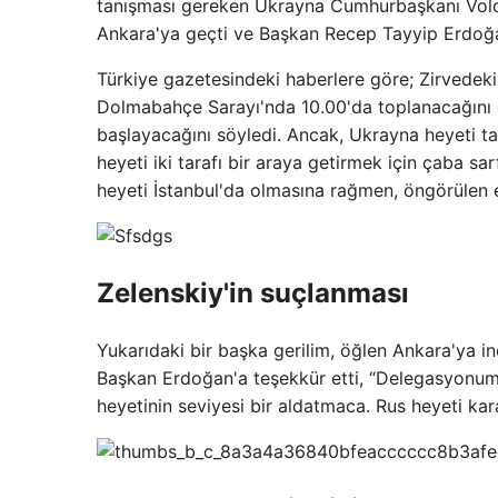
tanışması gereken Ukrayna Cumhurbaşkanı Volodom
Ankara'ya geçti ve Başkan Recep Tayyip Erdoğan 
Türkiye gazetesindeki haberlere göre; Zirvedeki i
Dolmabahçe Sarayı'nda 10.00'da toplanacağını d
başlayacağını söyledi. Ancak, Ukrayna heyeti ta
heyeti iki tarafı bir araya getirmek için çaba sa
heyeti İstanbul'da olmasına rağmen, öngörülen e
Zelenskiy'in suçlanması
Yukarıdaki bir başka gerilim, öğlen Ankara'ya ine
Başkan Erdoğan'a teşekkür etti, “Delegasyonumuz
heyetinin seviyesi bir aldatmaca. Rus heyeti kar