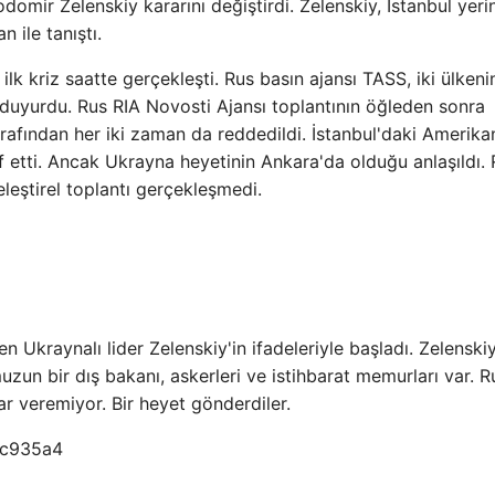
ir Zelenskiy kararını değiştirdi. Zelenskiy, İstanbul yeri
ile tanıştı.
lk kriz saatte gerçekleşti. Rus basın ajansı TASS, iki ülkeni
uyurdu. Rus RIA Novosti Ajansı toplantının öğleden sonra
rafından her iki zaman da reddedildi. İstanbul'daki Amerika
rf etti. Ancak Ukrayna heyetinin Ankara'da olduğu anlaşıldı.
leştirel toplantı gerçekleşmedi.
n Ukraynalı lider Zelenskiy'in ifadeleriyle başladı. Zelenski
un bir dış bakanı, askerleri ve istihbarat memurları var. R
ar veremiyor. Bir heyet gönderdiler.