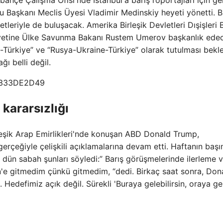
ahçe Çalışma Ofisi'nde İstanbul'a barış röportajları için ge
u Başkanı Meclis Üyesi Vladimir Medinskiy heyeti yönetti. 
eriyle de buluşacak. Amerika Birleşik Devletleri Dışişleri 
yetine Ülke Savunma Bakanı Rustem Umerov başkanlık ede
Türkiye” ve “Rusya-Ukraine-Türkiye” olarak tutulması bekle
ı belli değil.
kararsızlığı
eşik Arap Emirlikleri'nde konuşan ABD Donald Trump,
gerçeğiyle çelişkili açıklamalarına devam etti. Haftanın başı
 dün sabah şunları söyledi:” Barış görüşmelerinde ilerleme v
n'e gitmedim çünkü gitmedim, “dedi. Birkaç saat sonra, Don
 Hedefimiz açık değil. Sürekli 'Buraya gelebilirsin, oraya gel