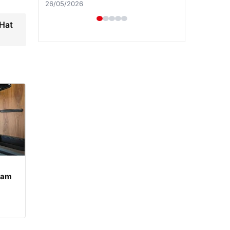
 Hat
Enes Kaplan Avukatlık Bürosu
28/04/2026
şam