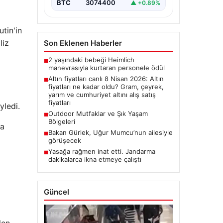
BTC
3074400
▲ +0.89%
tin'in
liz
Son Eklenen Haberler
2 yaşındaki bebeği Heimlich
■
manevrasıyla kurtaran personele ödül
Altın fiyatları canlı 8 Nisan 2026: Altın
■
fiyatları ne kadar oldu? Gram, çeyrek,
yarım ve cumhuriyet altını alış satış
fiyatları
yledi.
Outdoor Mutfaklar ve Şık Yaşam
■
Bölgeleri
na
Bakan Gürlek, Uğur Mumcu’nun ailesiyle
■
görüşecek
Yasağa rağmen inat etti. Jandarma
■
dakikalarca ikna etmeye çalıştı
Güncel