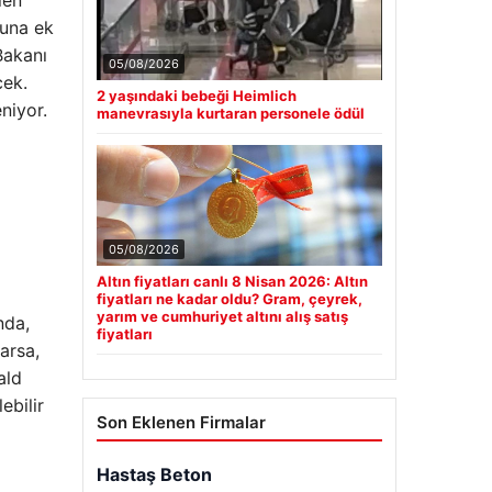
len
Buna ek
Bakanı
05/08/2026
cek.
2 yaşındaki bebeği Heimlich
niyor.
manevrasıyla kurtaran personele ödül
05/08/2026
Altın fiyatları canlı 8 Nisan 2026: Altın
fiyatları ne kadar oldu? Gram, çeyrek,
yarım ve cumhuriyet altını alış satış
nda,
fiyatları
arsa,
ald
ebilir
Son Eklenen Firmalar