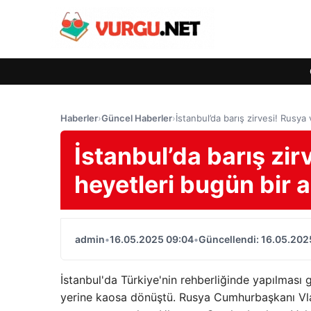
Haberler
›
Güncel Haberler
›
İstanbul’da barış zirvesi! Rusy
İstanbul’da barış zi
heyetleri bugün bir 
admin
•
16.05.2025 09:04
•
Güncellendi: 16.05.202
İstanbul'da Türkiye'nin rehberliğinde yapılması 
yerine kaosa dönüştü. Rusya Cumhurbaşkanı Vlad