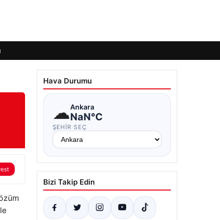
ı
Hava Durumu
☁
Ankara
NaN°C
ŞEHIR SEÇ
rest
Bizi Takip Edin
 çözüm
le