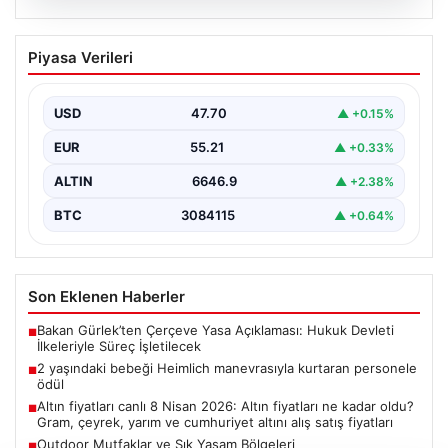
05.08.2026
2 yaşındaki bebeği Heimlich
Piyasa Verileri
manevrasıyla kurtaran personele ödül
{ “title”: “Hayati Anıttaki Kahramanlık: 2 Yaşındaki
Bebeği Heimlich Manevrası ile Kurtaran Havalimanı
USD
47.70
▲ +0.15%
Personeline…
EUR
55.21
▲ +0.33%
ALTIN
6646.9
▲ +2.38%
BTC
3084115
▲ +0.64%
Son Eklenen Haberler
Bakan Gürlek’ten Çerçeve Yasa Açıklaması: Hukuk Devleti
■
İlkeleriyle Süreç İşletilecek
2 yaşındaki bebeği Heimlich manevrasıyla kurtaran personele
■
ödül
Altın fiyatları canlı 8 Nisan 2026: Altın fiyatları ne kadar oldu?
■
Gram, çeyrek, yarım ve cumhuriyet altını alış satış fiyatları
Outdoor Mutfaklar ve Şık Yaşam Bölgeleri
■