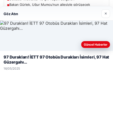
Bakan Gürlek, Uğur Mumcu’nun ailesiyle görüşecek
■
×
Göz Atın
Güncel
Güncel Haberler
Web sitemizi nasıl kullandığınızı daha iyi anlayabilmek,
06/08/2026
deneyiminizi kişiselleştirmek ve geliştirmek amacıyla çerezler
97 Durakları! İETT 97 Otobüs Durakları İsimleri, 97 Hat
kullanıyoruz.
Çerez Politikamız
Bakan Gürlek’ten Çerçeve Yasa Açıklaması: Hukuk Devleti
Güzergahı…
İlkeleriyle Süreç İşletilecek
Reddet
Kabul Et
16/05/2025
05/08/2026
2 yaşındaki bebeği Heimlich manevrasıyla kurtaran
personele ödül