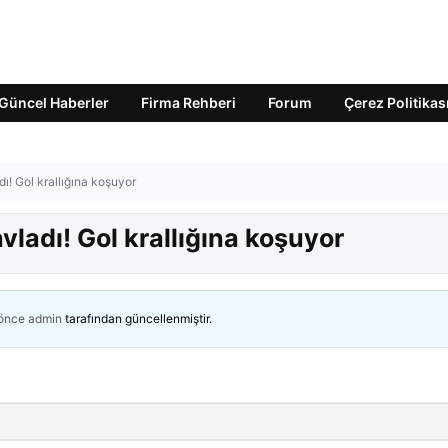
Güncel Haberler
Firma Rehberi
Forum
Çerez Politikas
adı! Gol krallığına koşuyor
avladı! Gol krallığına koşuyor
 önce
admin
tarafından güncellenmiştir.