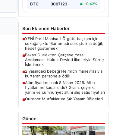
BTC
3097123
▲ +0.42%
Son Eklenen Haberler
YENİ Parti Manisa İl Örgütü başkanı için
■
sokağa çıktı: ‘Bunun adı soruşturma değil,
hedef göstermek’
Bakan Gürlek’ten Çerçeve Yasa
■
Açıklaması: Hukuk Devleti İlkeleriyle Süreç
İşletilecek
2 yaşındaki bebeği Heimlich manevrasıyla
■
kurtaran personele ödül
Altın fiyatları canlı 8 Nisan 2026: Altın
■
fiyatları ne kadar oldu? Gram, çeyrek,
yarım ve cumhuriyet altını alış satış fiyatları
Outdoor Mutfaklar ve Şık Yaşam Bölgeleri
■
Güncel