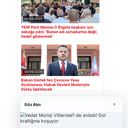
08/08/2026
YENİ Parti Manisa İl Örgütü başkanı için
sokağa çıktı: ‘Bunun adı soruşturma değil,
hedef göstermek’
06/08/2026
Bakan Gürlek’ten Çerçeve Yasa
Açıklaması: Hukuk Devleti İlkeleriyle
Süreç İşletilecek
×
Göz Atın
Son Eklenen Firmalar
Hastaş Beton