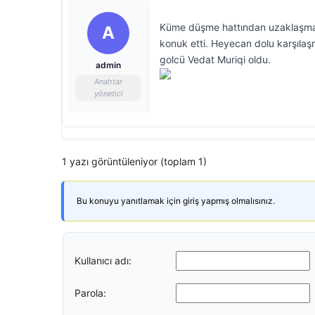
Küme düşme hattından uzaklaşma mü
A
konuk etti. Heyecan dolu karşılaş
golcü Vedat Muriqi oldu.
admin
Anahtar
yönetici
1 yazı görüntüleniyor (toplam 1)
Bu konuyu yanıtlamak için giriş yapmış olmalısınız.
Kullanıcı adı:
Parola: