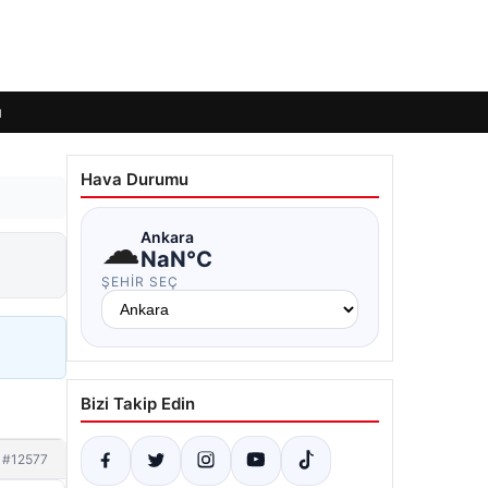
ı
Hava Durumu
☁
Ankara
NaN°C
ŞEHIR SEÇ
Bizi Takip Edin
#12577