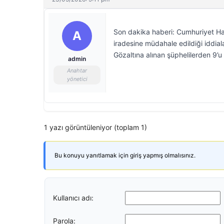
Son dakika haberi: Cumhuriyet Hal
A
iradesine müdahale edildiği iddial
Gözaltına alınan şüphelilerden 9’u 
admin
Anahtar
yönetici
1 yazı görüntüleniyor (toplam 1)
Bu konuyu yanıtlamak için giriş yapmış olmalısınız.
Kullanıcı adı:
Parola: