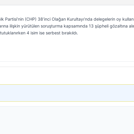
k Partisi’nin (CHP) 38’inci Olağan Kurultayı’nda delegelerin oy kulla
arına ilişkin yürütülen soruşturma kapsamında 13 şüpheli gözaltına alı
tutuklanırken 4 isim ise serbest bırakıldı.