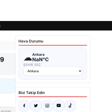
ı
Hava Durumu
☁
Ankara
 9
NaN°C
ŞEHIR SEÇ
Bizi Takip Edin
#15192