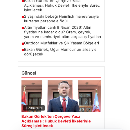
Bakan Gürlek’ten Çerçeve Yasa
■
Açıklaması: Hukuk Devleti İlkeleriyle Süreç
İşletilecek
2 yaşındaki bebeği Heimlich manevrasıyla
■
kurtaran personele ödül
Altın fiyatları canlı 8 Nisan 2026: Altın
■
fiyatları ne kadar oldu? Gram, çeyrek,
yarım ve cumhuriyet altını alış satış fiyatları
Outdoor Mutfaklar ve Şık Yaşam Bölgeleri
■
Bakan Gürlek, Uğur Mumcu’nun ailesiyle
■
görüşecek
Güncel
06/08/2026
Bakan Gürlek’ten Çerçeve Yasa
Açıklaması: Hukuk Devleti İlkeleriyle
Süreç İşletilecek