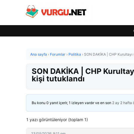
Ana sayfa
›
Forumlar
›
Politika
›
SON DAKİKA | CHP Kurultayı so
SON DAKİKA | CHP Kurultayı
kişi tutuklandı
Bu konu 0 yanıt içerir, 1 izleyen vardır ve en son
2 ay 2 hafta
1 yazı görüntüleniyor (toplam 1)
23/05/2026: 9:11 pm