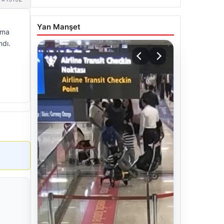
Yan Manşet
nma
ndı.