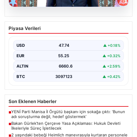
06.08.2026
Bakan Gürlek’ten Çerçeve Yasa
Piyasa Verileri
Açıklaması: Hukuk Devleti İlkeleriyle
Süreç İşletilecek
USD
47.74
▲ +0.18%
Adalet Bakanı Akın Gürlek, Türkiye'nin terörle mücadele
sürecine yönelik hazırlanan ve meclise sunulan
EUR
55.25
▲ +0.32%
önemli…
ALTIN
6660.6
▲ +2.59%
BTC
3097123
▲ +0.42%
Son Eklenen Haberler
YENİ Parti Manisa İl Örgütü başkanı için sokağa çıktı: ‘Bunun
■
adı soruşturma değil, hedef göstermek’
Bakan Gürlek’ten Çerçeve Yasa Açıklaması: Hukuk Devleti
■
İlkeleriyle Süreç İşletilecek
2 yaşındaki bebeği Heimlich manevrasıyla kurtaran personele
■