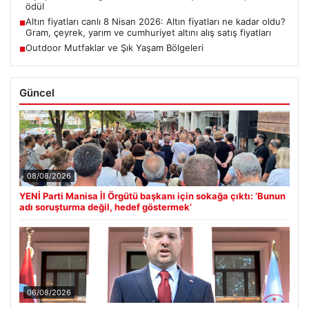
ödül
Altın fiyatları canlı 8 Nisan 2026: Altın fiyatları ne kadar oldu?
■
Gram, çeyrek, yarım ve cumhuriyet altını alış satış fiyatları
Outdoor Mutfaklar ve Şık Yaşam Bölgeleri
■
Güncel
08/08/2026
YENİ Parti Manisa İl Örgütü başkanı için sokağa çıktı: ‘Bunun
adı soruşturma değil, hedef göstermek’
06/08/2026