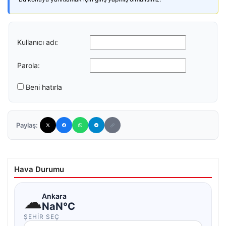
Kullanıcı adı:
Parola:
Beni hatırla
Paylaş:
Hava Durumu
☁
Ankara
NaN°C
ŞEHIR SEÇ