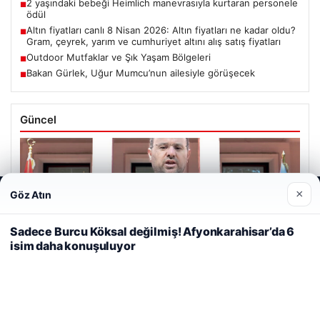
2 yaşındaki bebeği Heimlich manevrasıyla kurtaran personele
■
ödül
Altın fiyatları canlı 8 Nisan 2026: Altın fiyatları ne kadar oldu?
■
Gram, çeyrek, yarım ve cumhuriyet altını alış satış fiyatları
Outdoor Mutfaklar ve Şık Yaşam Bölgeleri
■
Bakan Gürlek, Uğur Mumcu’nun ailesiyle görüşecek
■
Güncel
×
Göz Atın
Web sitemizi nasıl kullandığınızı daha iyi anlayabilmek,
06/08/2026
deneyiminizi kişiselleştirmek ve geliştirmek amacıyla çerezler
kullanıyoruz.
Çerez Politikamız
Bakan Gürlek’ten Çerçeve Yasa Açıklaması: Hukuk Devleti
Sadece Burcu Köksal değilmiş! Afyonkarahisar’da 6
İlkeleriyle Süreç İşletilecek
isim daha konuşuluyor
Reddet
Kabul Et