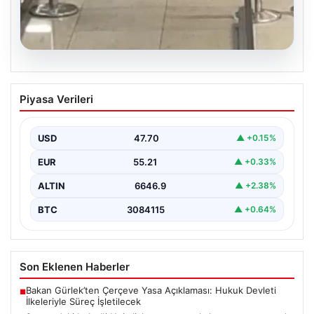
05.08.2026
2 yaşındaki bebeği Heimlich
Piyasa Verileri
manevrasıyla kurtaran personele ödül
{ "title": "Hayati Anıttaki Kahramanlık: 2 Yaşındaki
Bebeği Heimlich Manevrası ile Kurtaran Havalimanı
USD
47.70
▲ +0.15%
Personeline…
EUR
55.21
▲ +0.33%
ALTIN
6646.9
▲ +2.38%
BTC
3084115
▲ +0.64%
Son Eklenen Haberler
Bakan Gürlek’ten Çerçeve Yasa Açıklaması: Hukuk Devleti
■
İlkeleriyle Süreç İşletilecek