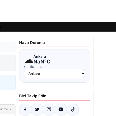
ı
Hava Durumu
☁
Ankara
NaN°C
ŞEHIR SEÇ
Bizi Takip Edin
#12932