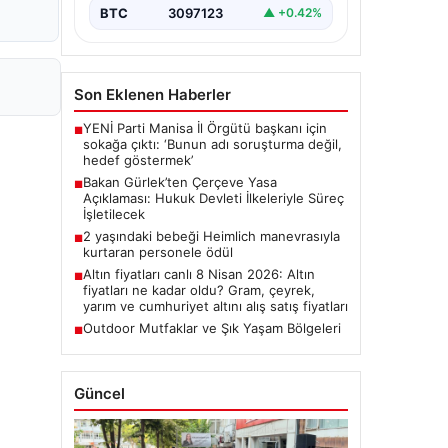
BTC
3097123
▲ +0.42%
Son Eklenen Haberler
YENİ Parti Manisa İl Örgütü başkanı için
■
sokağa çıktı: ‘Bunun adı soruşturma değil,
hedef göstermek’
Bakan Gürlek’ten Çerçeve Yasa
■
Açıklaması: Hukuk Devleti İlkeleriyle Süreç
İşletilecek
2 yaşındaki bebeği Heimlich manevrasıyla
■
kurtaran personele ödül
Altın fiyatları canlı 8 Nisan 2026: Altın
■
fiyatları ne kadar oldu? Gram, çeyrek,
yarım ve cumhuriyet altını alış satış fiyatları
Outdoor Mutfaklar ve Şık Yaşam Bölgeleri
■
Güncel