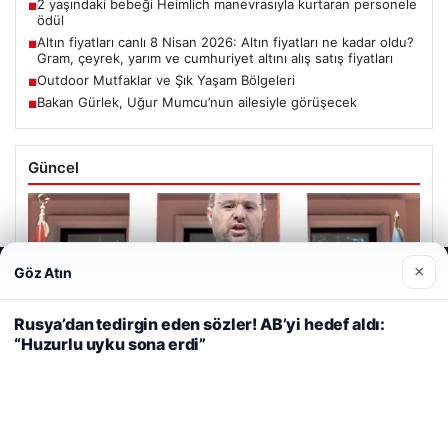
2 yaşındaki bebeği Heimlich manevrasıyla kurtaran personele
■
ödül
Altın fiyatları canlı 8 Nisan 2026: Altın fiyatları ne kadar oldu?
■
Gram, çeyrek, yarım ve cumhuriyet altını alış satış fiyatları
Outdoor Mutfaklar ve Şık Yaşam Bölgeleri
■
Bakan Gürlek, Uğur Mumcu’nun ailesiyle görüşecek
■
Güncel
×
Göz Atın
Web sitemizi nasıl kullandığınızı daha iyi anlayabilmek,
06/08/2026
deneyiminizi kişiselleştirmek ve geliştirmek amacıyla çerezler
kullanıyoruz.
Çerez Politikamız
Bakan Gürlek’ten Çerçeve Yasa Açıklaması: Hukuk Devleti
Rusya’dan tedirgin eden sözler! AB’yi hedef aldı:
İlkeleriyle Süreç İşletilecek
“Huzurlu uyku sona erdi”
Reddet
Kabul Et