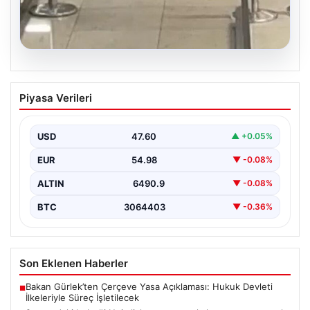
05.08.2026
2 yaşındaki bebeği Heimlich
Piyasa Verileri
manevrasıyla kurtaran personele ödül
{ "title": "Hayati Anıttaki Kahramanlık: 2 Yaşındaki
Bebeği Heimlich Manevrası ile Kurtaran Havalimanı
USD
47.60
▲ +0.05%
Personeline…
EUR
54.98
▼ -0.08%
ALTIN
6490.9
▼ -0.08%
BTC
3064403
▼ -0.36%
Son Eklenen Haberler
Bakan Gürlek’ten Çerçeve Yasa Açıklaması: Hukuk Devleti
■
İlkeleriyle Süreç İşletilecek