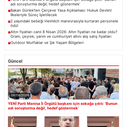
■
adı soruşturma değil, hedef göstermek’
Bakan Gürlek’ten Çerçeve Yasa Açıklaması: Hukuk Devleti
■
İlkeleriyle Süreç İşletilecek
2 yaşındaki bebeği Heimlich manevrasıyla kurtaran personele
■
ödül
Altın fiyatları canlı 8 Nisan 2026: Altın fiyatları ne kadar oldu?
■
Gram, çeyrek, yarım ve cumhuriyet altını alış satış fiyatları
Outdoor Mutfaklar ve Şık Yaşam Bölgeleri
■
Güncel
08/08/2026
YENİ Parti Manisa İl Örgütü başkanı için sokağa çıktı: ‘Bunun
adı soruşturma değil, hedef göstermek’