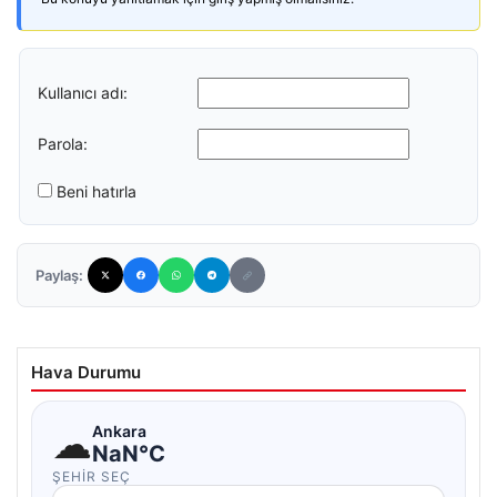
Kullanıcı adı:
Parola:
Beni hatırla
Paylaş:
Hava Durumu
☁
Ankara
NaN°C
ŞEHIR SEÇ