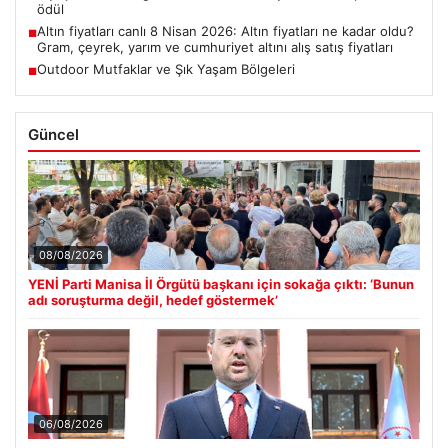
ödül
Altın fiyatları canlı 8 Nisan 2026: Altın fiyatları ne kadar oldu?
■
Gram, çeyrek, yarım ve cumhuriyet altını alış satış fiyatları
Outdoor Mutfaklar ve Şık Yaşam Bölgeleri
■
Güncel
08/08/2026
YENİ Parti Manisa İl Örgütü başkanı için sokağa çıktı: ‘Bunun
adı soruşturma değil, hedef göstermek’
06/08/2026