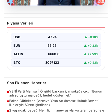
06.08.2026
Bakan Gürlek’ten Çerçeve Yasa
Piyasa Verileri
Açıklaması: Hukuk Devleti İlkeleriyle
Süreç İşletilecek
USD
47.74
▲ +0.18%
Adalet Bakanı Akın Gürlek, Türkiye'nin terörle mücadele
sürecine yönelik hazırlanan ve meclise sunulan
EUR
55.25
▲ +0.32%
önemli…
ALTIN
6660.6
▲ +2.59%
BTC
3097123
▲ +0.42%
Son Eklenen Haberler
YENİ Parti Manisa İl Örgütü başkanı için sokağa çıktı: ‘Bunun
■
adı soruşturma değil, hedef göstermek’
Bakan Gürlek’ten Çerçeve Yasa Açıklaması: Hukuk Devleti
■
İlkeleriyle Süreç İşletilecek
2 yaşındaki bebeği Heimlich manevrasıyla kurtaran personele
■