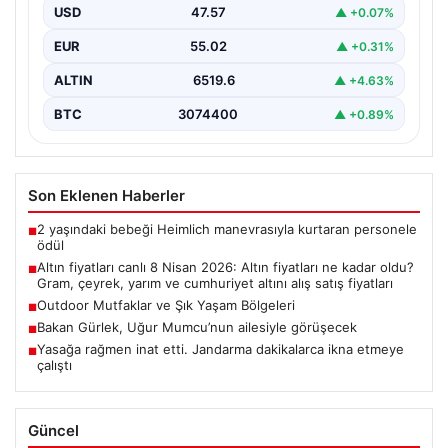
fiyatları
USD
47.57
▲ +0.07%
EUR
55.02
▲ +0.31%
ALTIN
6519.6
▲ +4.63%
BTC
3074400
▲ +0.89%
Son Eklenen Haberler
2 yaşındaki bebeği Heimlich manevrasıyla kurtaran personele
■
ödül
Altın fiyatları canlı 8 Nisan 2026: Altın fiyatları ne kadar oldu?
■
Gram, çeyrek, yarım ve cumhuriyet altını alış satış fiyatları
Outdoor Mutfaklar ve Şık Yaşam Bölgeleri
■
Bakan Gürlek, Uğur Mumcu’nun ailesiyle görüşecek
■
Yasağa rağmen inat etti. Jandarma dakikalarca ikna etmeye
■
çalıştı
Güncel