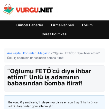
Güncel Haberler
Firma Rehberi
Forum
Çerez Politikası
Ana sayfa
›
Forumlar
›
Magazin
›
“Oğlumu FETÖ’cü diye ihbar ettim!”
Ünlü iş adamının babasından bomba itiraf!
“Oğlumu FETÖ’cü diye ihbar
ettim!” Ünlü iş adamının
babasından bomba itiraf!
Bu konu 0 yanıt içerir, 1 izleyen vardır ve en son
2 ay 3 hafta önce
admin
tarafından güncellenmiştir.