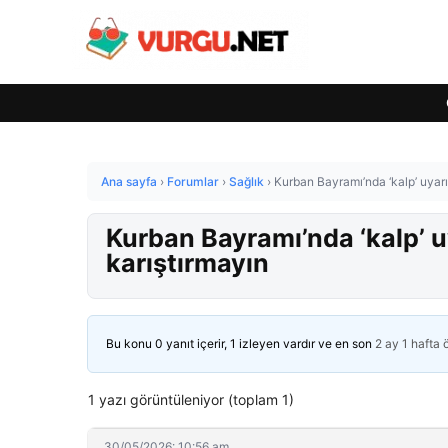
Ana sayfa
›
Forumlar
›
Sağlık
›
Kurban Bayramı’nda ‘kalp’ uyarıs
Kurban Bayramı’nda ‘kalp’ uy
karıştırmayın
Bu konu 0 yanıt içerir, 1 izleyen vardır ve en son
2 ay 1 hafta
1 yazı görüntüleniyor (toplam 1)
30/05/2026: 10:56 am