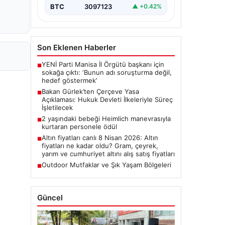
BTC
3097123
▲ +0.42%
Son Eklenen Haberler
YENİ Parti Manisa İl Örgütü başkanı için
■
sokağa çıktı: ‘Bunun adı soruşturma değil,
hedef göstermek’
Bakan Gürlek’ten Çerçeve Yasa
■
Açıklaması: Hukuk Devleti İlkeleriyle Süreç
İşletilecek
2 yaşındaki bebeği Heimlich manevrasıyla
■
kurtaran personele ödül
Altın fiyatları canlı 8 Nisan 2026: Altın
■
fiyatları ne kadar oldu? Gram, çeyrek,
yarım ve cumhuriyet altını alış satış fiyatları
Outdoor Mutfaklar ve Şık Yaşam Bölgeleri
■
Güncel