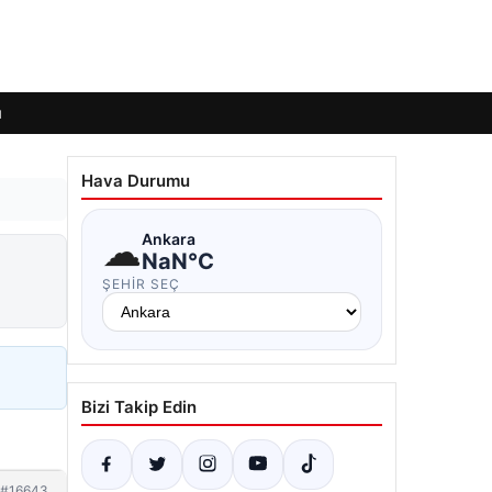
ı
Hava Durumu
☁
Ankara
NaN°C
ŞEHIR SEÇ
Bizi Takip Edin
#16643