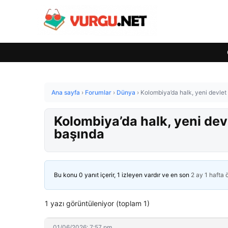
Ana sayfa
›
Forumlar
›
Dünya
›
Kolombiya’da halk, yeni devle
Kolombiya’da halk, yeni de
başında
Bu konu 0 yanıt içerir, 1 izleyen vardır ve en son
2 ay 1 hafta
1 yazı görüntüleniyor (toplam 1)
01/06/2026: 7:57 pm