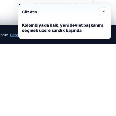
×
Göz Atın
Kolombiya’da halk, yeni devlet başkanını
05/08/2026
seçmek üzere sandık başında
ıyoruz.
Çerez Politikamız
Reddet
Kabul Et
2 yaşındaki bebeği Heimlich manevrasıyla
kurtaran personele ödül
Son Eklenen Firmalar
Hastaş Beton
26/05/2026