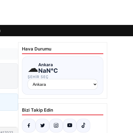
ı
Hava Durumu
☁
Ankara
NaN°C
ŞEHIR SEÇ
Bizi Takip Edin
#17022