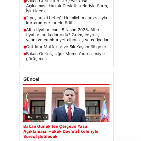
Bakan Gürlek’ten Çerçeve Yasa
■
Açıklaması: Hukuk Devleti İlkeleriyle Süreç
İşletilecek
2 yaşındaki bebeği Heimlich manevrasıyla
■
kurtaran personele ödül
Altın fiyatları canlı 8 Nisan 2026: Altın
■
fiyatları ne kadar oldu? Gram, çeyrek,
yarım ve cumhuriyet altını alış satış fiyatları
Outdoor Mutfaklar ve Şık Yaşam Bölgeleri
■
Bakan Gürlek, Uğur Mumcu’nun ailesiyle
■
görüşecek
Güncel
06/08/2026
Bakan Gürlek’ten Çerçeve Yasa
Açıklaması: Hukuk Devleti İlkeleriyle
Süreç İşletilecek