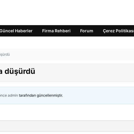
Güncel Haberler
Firma Rehberi
Forum
Çerez Politikas
üşürdü
ha düşürdü
 önce
admin
tarafından güncellenmiştir.