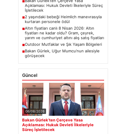
Bakan Gürlek’ten Çerçeve Yasa
■
Açıklaması: Hukuk Devleti İlkeleriyle Süreç
İşletilecek
2 yaşındaki bebeği Heimlich manevrasıyla
■
kurtaran personele ödül
Altın fiyatları canlı 8 Nisan 2026: Altın
■
fiyatları ne kadar oldu? Gram, çeyrek,
yarım ve cumhuriyet altını alış satış fiyatları
Outdoor Mutfaklar ve Şık Yaşam Bölgeleri
■
Bakan Gürlek, Uğur Mumcu’nun ailesiyle
■
görüşecek
Güncel
06/08/2026
Bakan Gürlek’ten Çerçeve Yasa
Açıklaması: Hukuk Devleti İlkeleriyle
Süreç İşletilecek