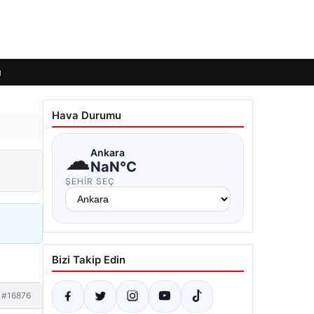
ı
Hava Durumu
☁
Ankara
NaN°C
ŞEHIR SEÇ
Bizi Takip Edin
#16876