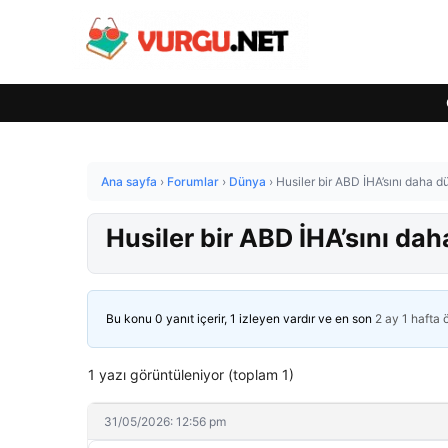
Ana sayfa
›
Forumlar
›
Dünya
›
Husiler bir ABD İHA’sını daha d
Husiler bir ABD İHA’sını da
Bu konu 0 yanıt içerir, 1 izleyen vardır ve en son
2 ay 1 hafta
1 yazı görüntüleniyor (toplam 1)
31/05/2026: 12:56 pm