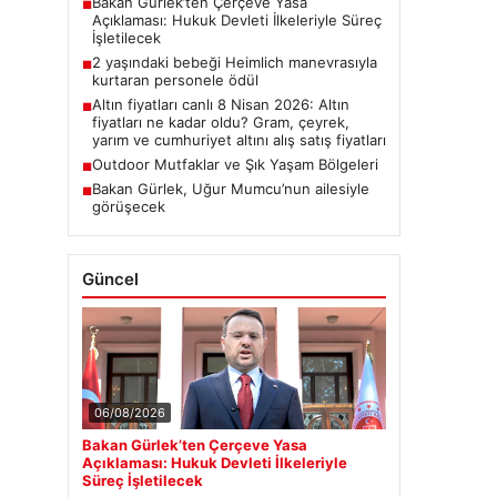
Bakan Gürlek’ten Çerçeve Yasa
■
Açıklaması: Hukuk Devleti İlkeleriyle Süreç
İşletilecek
2 yaşındaki bebeği Heimlich manevrasıyla
■
kurtaran personele ödül
Altın fiyatları canlı 8 Nisan 2026: Altın
■
fiyatları ne kadar oldu? Gram, çeyrek,
yarım ve cumhuriyet altını alış satış fiyatları
Outdoor Mutfaklar ve Şık Yaşam Bölgeleri
■
Bakan Gürlek, Uğur Mumcu’nun ailesiyle
■
görüşecek
Güncel
06/08/2026
Bakan Gürlek’ten Çerçeve Yasa
Açıklaması: Hukuk Devleti İlkeleriyle
Süreç İşletilecek