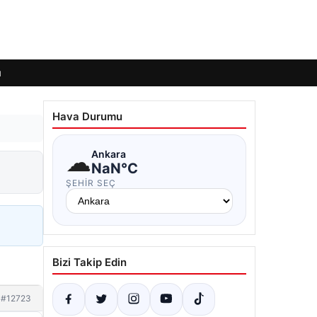
ı
Hava Durumu
☁
Ankara
NaN°C
ŞEHIR SEÇ
Bizi Takip Edin
#12723