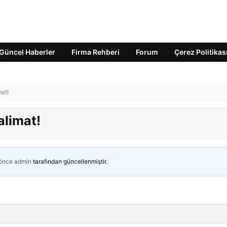
Güncel Haberler
Firma Rehberi
Forum
Çerez Politikas
at!
alimat!
 önce
admin
tarafından güncellenmiştir.