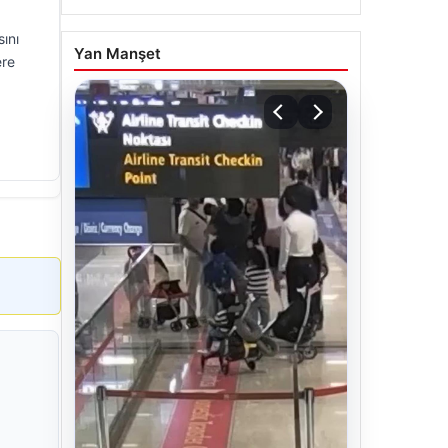
ını
Yan Manşet
ere