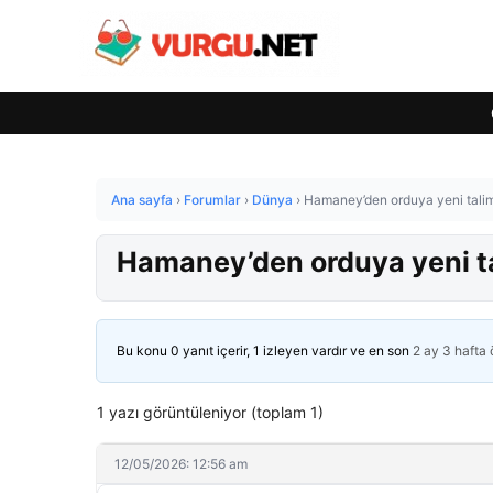
Ana sayfa
›
Forumlar
›
Dünya
›
Hamaney’den orduya yeni talim
Hamaney’den orduya yeni t
Bu konu 0 yanıt içerir, 1 izleyen vardır ve en son
2 ay 3 hafta
1 yazı görüntüleniyor (toplam 1)
12/05/2026: 12:56 am