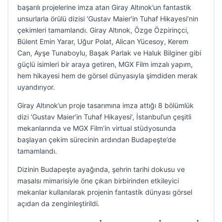
başarılı projelerine imza atan Giray Altınok’un fantastik
unsurlarla örülü dizisi ‘Gustav Maier’in Tuhaf Hikayesi’nin
çekimleri tamamlandı. Giray Altınok, Özge Özpirinçci,
Bülent Emin Yarar, Uğur Polat, Alican Yücesoy, Kerem
Can, Ayşe Tunaboylu, Başak Parlak ve Haluk Bilginer gibi
güçlü isimleri bir araya getiren, MGX Film imzalı yapım,
hem hikayesi hem de görsel dünyasıyla şimdiden merak
uyandırıyor.
Giray Altınok’un proje tasarımına imza attığı 8 bölümlük
dizi ‘Gustav Maier’in Tuhaf Hikayesi’, İstanbul’un çeşitli
mekanlarında ve MGX Film’in virtual stüdyosunda
başlayan çekim sürecinin ardından Budapeşte’de
tamamlandı.
Dizinin Budapeşte ayağında, şehrin tarihi dokusu ve
masalsı mimarisiyle öne çıkan birbirinden etkileyici
mekanlar kullanılarak projenin fantastik dünyası görsel
açıdan da zenginleştirildi.