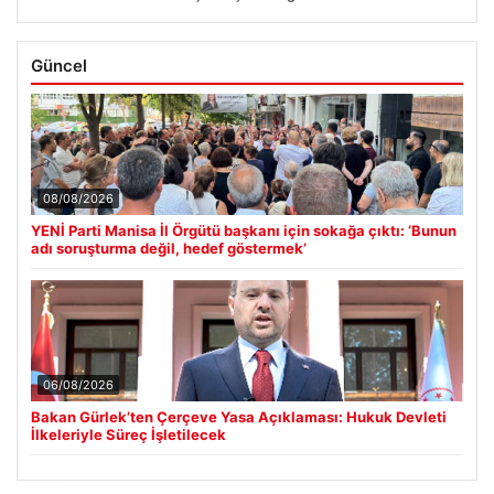
Güncel
08/08/2026
YENİ Parti Manisa İl Örgütü başkanı için sokağa çıktı: ‘Bunun
adı soruşturma değil, hedef göstermek’
06/08/2026
Bakan Gürlek’ten Çerçeve Yasa Açıklaması: Hukuk Devleti
İlkeleriyle Süreç İşletilecek