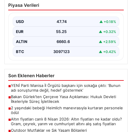
Bakan Gürlek’ten Çerçeve Yasa
Piyasa Verileri
Açıklaması: Hukuk Devleti İlkeleriyle
Süreç İşletilecek
USD
47.74
▲ +0.18%
Adalet Bakanı Akın Gürlek, Türkiye'nin terörle mücadele
sürecine yönelik hazırlanan ve meclise sunulan
EUR
55.25
▲ +0.32%
önemli…
ALTIN
6660.6
▲ +2.59%
BTC
3097123
▲ +0.42%
Son Eklenen Haberler
YENİ Parti Manisa İl Örgütü başkanı için sokağa çıktı: ‘Bunun
■
adı soruşturma değil, hedef göstermek’
Bakan Gürlek’ten Çerçeve Yasa Açıklaması: Hukuk Devleti
■
İlkeleriyle Süreç İşletilecek
2 yaşındaki bebeği Heimlich manevrasıyla kurtaran personele
■
ödül
Altın fiyatları canlı 8 Nisan 2026: Altın fiyatları ne kadar oldu?
■
Gram, çeyrek, yarım ve cumhuriyet altını alış satış fiyatları
Outdoor Mutfaklar ve Şık Yaşam Bölgeleri
■