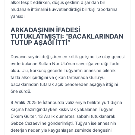
alkol tespit edilirken, düşüş şeklinin dışarıdan bir
müdahale ihtimalini kuvvetlendirdiği bilirkişi raporlarına
yansıdı.
ARKADAŞININ İFADESİ
TUTUKLATMIŞTI: “BACAKLARINDAN
TUTUP AŞAĞI İTTİ”
Davanın seyrini değiştiren en kritik gelişme ise olay gecesi
evde bulunan Sultan Nur Ulu’nun savcılığa verdiği ifade
oldu. Ulu, korkunç gecede Tuğyan’ın annesine bilerek
fazla alkol içirdiğini ve çıkan tartışmada Güllü’yü
bacaklarından tutarak açık pencereden aşağıya ittiğini
öne sürdü.
9 Aralık 2025’te İstanbul’da valizleriyle birlikte yurt dışına
kaçma hazırlığındayken kıskıvrak yakalanan Tuğyan
Ülkem Gülter, 13 Aralık cumartesi sabahı tutuklanarak
Gebze Cezaevi’ne gönderilmişti. Tuğyan ise annesinin
deterjan nedeniyle kayganlaşan zeminde dengesini