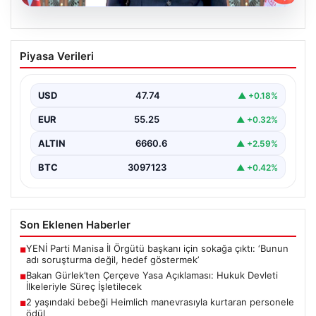
06.08.2026
Bakan Gürlek’ten Çerçeve Yasa
Piyasa Verileri
Açıklaması: Hukuk Devleti İlkeleriyle
Süreç İşletilecek
USD
47.74
▲ +0.18%
Adalet Bakanı Akın Gürlek, Türkiye'nin terörle mücadele
sürecine yönelik hazırlanan ve meclise sunulan
EUR
55.25
▲ +0.32%
önemli…
ALTIN
6660.6
▲ +2.59%
BTC
3097123
▲ +0.42%
Son Eklenen Haberler
YENİ Parti Manisa İl Örgütü başkanı için sokağa çıktı: ‘Bunun
■
adı soruşturma değil, hedef göstermek’
Bakan Gürlek’ten Çerçeve Yasa Açıklaması: Hukuk Devleti
■
İlkeleriyle Süreç İşletilecek
2 yaşındaki bebeği Heimlich manevrasıyla kurtaran personele
■
ödül