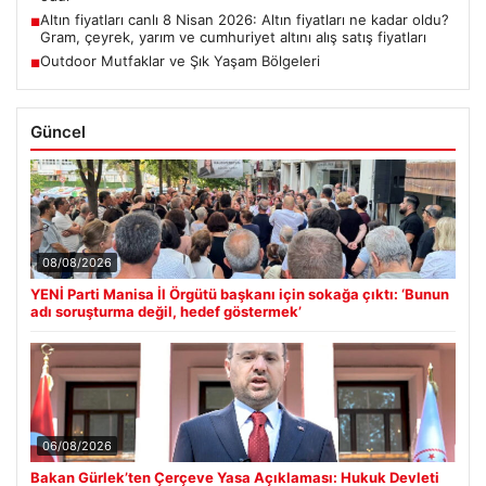
Altın fiyatları canlı 8 Nisan 2026: Altın fiyatları ne kadar oldu?
■
Gram, çeyrek, yarım ve cumhuriyet altını alış satış fiyatları
Outdoor Mutfaklar ve Şık Yaşam Bölgeleri
■
Güncel
08/08/2026
YENİ Parti Manisa İl Örgütü başkanı için sokağa çıktı: ‘Bunun
adı soruşturma değil, hedef göstermek’
06/08/2026
Bakan Gürlek’ten Çerçeve Yasa Açıklaması: Hukuk Devleti