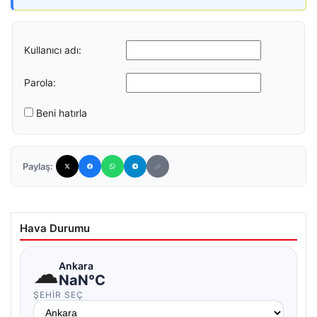
Kullanıcı adı:
Parola:
Beni hatırla
Paylaş:
Hava Durumu
☁
Ankara
NaN°C
ŞEHIR SEÇ