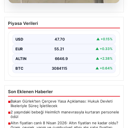
05.08.2026
2 yaşındaki bebeği Heimlich
Piyasa Verileri
manevrasıyla kurtaran personele ödül
{ "title": "Hayati Anıttaki Kahramanlık: 2 Yaşındaki
Bebeği Heimlich Manevrası ile Kurtaran Havalimanı
USD
47.70
▲ +0.15%
Personeline…
EUR
55.21
▲ +0.33%
ALTIN
6646.9
▲ +2.38%
BTC
3084115
▲ +0.64%
Son Eklenen Haberler
Bakan Gürlek’ten Çerçeve Yasa Açıklaması: Hukuk Devleti
■
İlkeleriyle Süreç İşletilecek
2 yaşındaki bebeği Heimlich manevrasıyla kurtaran personele
■
ödül
Altın fiyatları canlı 8 Nisan 2026: Altın fiyatları ne kadar oldu?
■
Gram, çeyrek, yarım ve cumhuriyet altını alış satış fiyatları