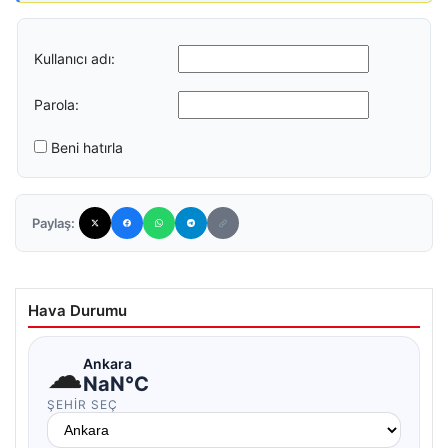
Kullanıcı adı:
Parola:
Beni hatırla
Paylaş:
Hava Durumu
☁
Ankara
NaN°C
ŞEHIR SEÇ