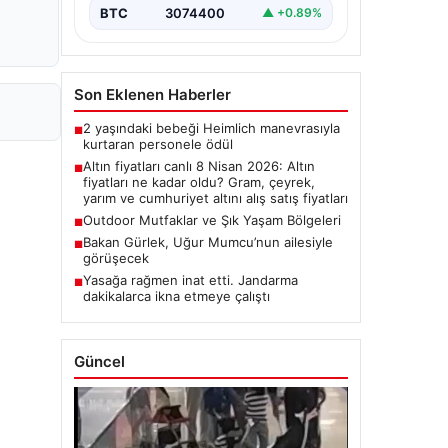
BTC
3074400
▲ +0.89%
Son Eklenen Haberler
2 yaşındaki bebeği Heimlich manevrasıyla
■
kurtaran personele ödül
Altın fiyatları canlı 8 Nisan 2026: Altın
■
fiyatları ne kadar oldu? Gram, çeyrek,
yarım ve cumhuriyet altını alış satış fiyatları
Outdoor Mutfaklar ve Şık Yaşam Bölgeleri
■
Bakan Gürlek, Uğur Mumcu’nun ailesiyle
■
görüşecek
Yasağa rağmen inat etti. Jandarma
■
dakikalarca ikna etmeye çalıştı
Güncel