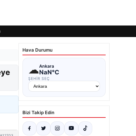
ı
Hava Durumu
☁
Ankara
eye
NaN°C
ŞEHIR SEÇ
Bizi Takip Edin
#12703