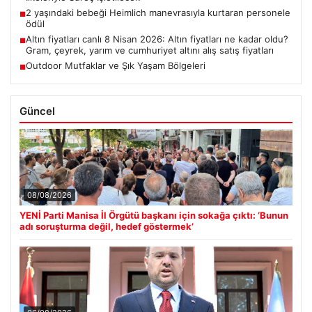
2 yaşındaki bebeği Heimlich manevrasıyla kurtaran personele
■
ödül
Altın fiyatları canlı 8 Nisan 2026: Altın fiyatları ne kadar oldu?
■
Gram, çeyrek, yarım ve cumhuriyet altını alış satış fiyatları
Outdoor Mutfaklar ve Şık Yaşam Bölgeleri
■
Güncel
08/08/2026
YENİ Parti Manisa İl Örgütü başkanı için sokağa çıktı: ‘Bunun
adı soruşturma değil, hedef göstermek’