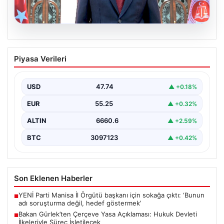
06.08.2026
Bakan Gürlek’ten Çerçeve Yasa
Piyasa Verileri
Açıklaması: Hukuk Devleti İlkeleriyle
Süreç İşletilecek
USD
47.74
▲ +0.18%
Adalet Bakanı Akın Gürlek, Türkiye'nin terörle mücadele
sürecine yönelik hazırlanan ve meclise sunulan
EUR
55.25
▲ +0.32%
önemli…
ALTIN
6660.6
▲ +2.59%
BTC
3097123
▲ +0.42%
Son Eklenen Haberler
YENİ Parti Manisa İl Örgütü başkanı için sokağa çıktı: ‘Bunun
■
adı soruşturma değil, hedef göstermek’
Bakan Gürlek’ten Çerçeve Yasa Açıklaması: Hukuk Devleti
■
İlkeleriyle Süreç İşletilecek