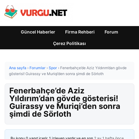
Güncel Haberler
Firma Rehberi
Forum
Çerez Politikası
Ana sayfa
›
Forumlar
›
Spor
›
Fenerbahçe’de Aziz Yıldırım’dan gövde
gösterisi! Guirassy ve Muriqi’den sonra şimdi de Sörloth
Fenerbahçe’de Aziz
Yıldırım’dan gövde gösterisi!
Guirassy ve Muriqi’den sonra
şimdi de Sörloth
Bu konu 0 yanıt içerir, 1 izleyen vardır ve en son
2 ay 1 hafta önce