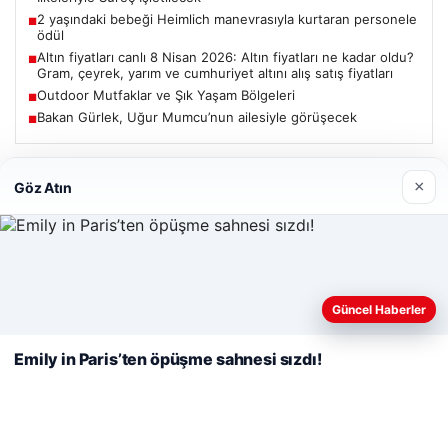
2 yaşındaki bebeği Heimlich manevrasıyla kurtaran personele
■
ödül
Altın fiyatları canlı 8 Nisan 2026: Altın fiyatları ne kadar oldu?
■
Gram, çeyrek, yarım ve cumhuriyet altını alış satış fiyatları
Outdoor Mutfaklar ve Şık Yaşam Bölgeleri
■
Bakan Gürlek, Uğur Mumcu’nun ailesiyle görüşecek
■
Güncel
×
Göz Atın
Web sitemizi nasıl kullandığınızı daha iyi anlayabilmek,
06/08/2026
deneyiminizi kişiselleştirmek ve geliştirmek amacıyla çerezler
Güncel Haberler
kullanıyoruz.
Çerez Politikamız
Bakan Gürlek’ten Çerçeve Yasa Açıklaması: Hukuk Devleti
İlkeleriyle Süreç İşletilecek
Emily in Paris’ten öpüşme sahnesi sızdı!
Reddet
Kabul Et