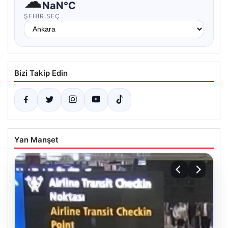
☁
NaN°C
ŞEHIR SEÇ
Bizi Takip Edin
Yan Manşet