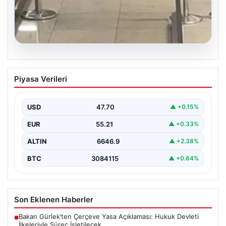
05.08.2026
2 yaşındaki bebeği Heimlich
Piyasa Verileri
manevrasıyla kurtaran personele ödül
{ "title": "Hayati Anıttaki Kahramanlık: 2 Yaşındaki
Bebeği Heimlich Manevrası ile Kurtaran Havalimanı
USD
47.70
▲ +0.15%
Personeline…
EUR
55.21
▲ +0.33%
ALTIN
6646.9
▲ +2.38%
BTC
3084115
▲ +0.64%
Son Eklenen Haberler
Bakan Gürlek’ten Çerçeve Yasa Açıklaması: Hukuk Devleti
■
İlkeleriyle Süreç İşletilecek