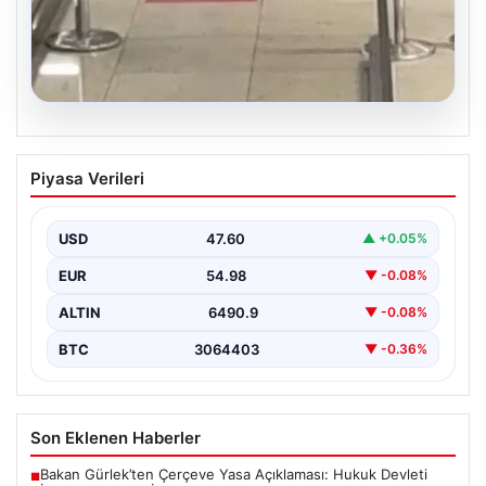
05.08.2026
2 yaşındaki bebeği Heimlich
Piyasa Verileri
manevrasıyla kurtaran personele ödül
{ "title": "Hayati Anıttaki Kahramanlık: 2 Yaşındaki
Bebeği Heimlich Manevrası ile Kurtaran Havalimanı
USD
47.60
▲ +0.05%
Personeline…
EUR
54.98
▼ -0.08%
ALTIN
6490.9
▼ -0.08%
BTC
3064403
▼ -0.36%
Son Eklenen Haberler
Bakan Gürlek’ten Çerçeve Yasa Açıklaması: Hukuk Devleti
■