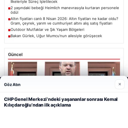
İlkeleriyle Süreç İşletilecek
2 yaşındaki bebeği Heimlich manevrasıyla kurtaran personele
■
ödül
Altın fiyatları canlı 8 Nisan 2026: Altın fiyatları ne kadar oldu?
■
Gram, çeyrek, yarım ve cumhuriyet altını alış satış fiyatları
Outdoor Mutfaklar ve Şık Yaşam Bölgeleri
■
Bakan Gürlek, Uğur Mumcu’nun ailesiyle görüşecek
■
Güncel
×
Göz Atın
Web sitemizi nasıl kullandığınızı daha iyi anlayabilmek,
06/08/2026
deneyiminizi kişiselleştirmek ve geliştirmek amacıyla çerezler
kullanıyoruz.
Çerez Politikamız
Bakan Gürlek’ten Çerçeve Yasa Açıklaması: Hukuk Devleti
CHP Genel Merkezi’ndeki yaşananlar sonrası Kemal
İlkeleriyle Süreç İşletilecek
Kılıçdaroğlu’ndan ilk açıklama
Reddet
Kabul Et