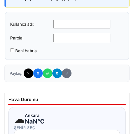
Kullanıcı adı:
Parola:
Beni hatırla
Paylaş:
Hava Durumu
☁
Ankara
NaN°C
ŞEHIR SEÇ