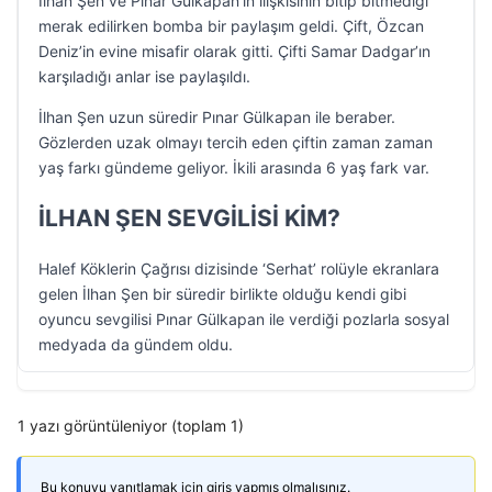
İlhan Şen ve Pınar Gülkapan’ın ilişkisinin bitip bitmediği
merak edilirken bomba bir paylaşım geldi. Çift, Özcan
Deniz’in evine misafir olarak gitti. Çifti Samar Dadgar’ın
karşıladığı anlar ise paylaşıldı.
İlhan Şen uzun süredir Pınar Gülkapan ile beraber.
Gözlerden uzak olmayı tercih eden çiftin zaman zaman
yaş farkı gündeme geliyor. İkili arasında 6 yaş fark var.
İLHAN ŞEN SEVGİLİSİ KİM?
Halef Köklerin Çağrısı dizisinde ‘Serhat’ rolüyle ekranlara
gelen İlhan Şen bir süredir birlikte olduğu kendi gibi
oyuncu sevgilisi Pınar Gülkapan ile verdiği pozlarla sosyal
medyada da gündem oldu.
1 yazı görüntüleniyor (toplam 1)
Bu konuyu yanıtlamak için giriş yapmış olmalısınız.