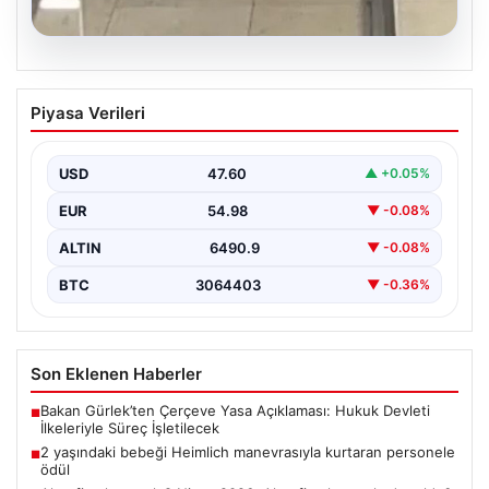
05.08.2026
2 yaşındaki bebeği Heimlich
Piyasa Verileri
manevrasıyla kurtaran personele ödül
{ "title": "Hayati Anıttaki Kahramanlık: 2 Yaşındaki
Bebeği Heimlich Manevrası ile Kurtaran Havalimanı
USD
47.60
▲ +0.05%
Personeline…
EUR
54.98
▼ -0.08%
ALTIN
6490.9
▼ -0.08%
BTC
3064403
▼ -0.36%
Son Eklenen Haberler
Bakan Gürlek’ten Çerçeve Yasa Açıklaması: Hukuk Devleti
■
İlkeleriyle Süreç İşletilecek
2 yaşındaki bebeği Heimlich manevrasıyla kurtaran personele
■
ödül