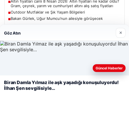
Altın fiyatları canlı 8 Nisan 2026: Altın fiyatları ne kadar oldu?
■
Gram, çeyrek, yarım ve cumhuriyet altını alış satış fiyatları
Outdoor Mutfaklar ve Şık Yaşam Bölgeleri
■
Bakan Gürlek, Uğur Mumcu’nun ailesiyle görüşecek
■
×
Göz Atın
Güncel
Web sitemizi nasıl kullandığınızı daha iyi anlayabilmek,
Güncel Haberler
06/08/2026
deneyiminizi kişiselleştirmek ve geliştirmek amacıyla çerezler
kullanıyoruz.
Çerez Politikamız
Bakan Gürlek’ten Çerçeve Yasa Açıklaması: Hukuk Devleti
Biran Damla Yılmaz ile aşk yaşadığı konuşuluyordu!
İlkeleriyle Süreç İşletilecek
İlhan Şen sevgilisiyle…
Reddet
Kabul Et
05/08/2026
2 yaşındaki bebeği Heimlich manevrasıyla kurtaran