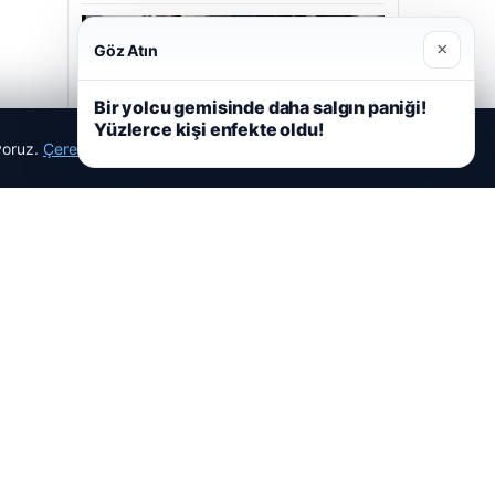
×
Göz Atın
Bir yolcu gemisinde daha salgın paniği!
05/08/2026
Yüzlerce kişi enfekte oldu!
ıyoruz.
Çerez Politikamız
Reddet
Kabul Et
2 yaşındaki bebeği Heimlich manevrasıyla
kurtaran personele ödül
Son Eklenen Firmalar
Hastaş Beton
26/05/2026