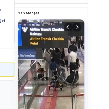
ı
Yan Manşet
ğini