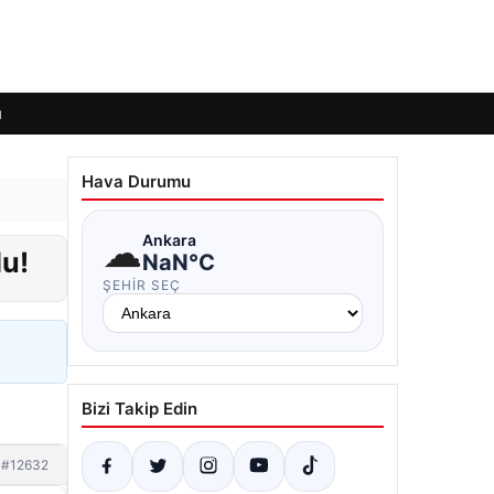
ı
Hava Durumu
☁
Ankara
du!
NaN°C
ŞEHIR SEÇ
Bizi Takip Edin
#12632