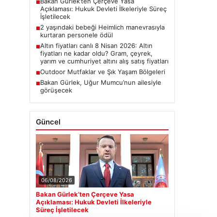
Bakan Gürlek’ten Çerçeve Yasa
■
Açıklaması: Hukuk Devleti İlkeleriyle Süreç
İşletilecek
2 yaşındaki bebeği Heimlich manevrasıyla
■
kurtaran personele ödül
Altın fiyatları canlı 8 Nisan 2026: Altın
■
fiyatları ne kadar oldu? Gram, çeyrek,
yarım ve cumhuriyet altını alış satış fiyatları
Outdoor Mutfaklar ve Şık Yaşam Bölgeleri
■
Bakan Gürlek, Uğur Mumcu’nun ailesiyle
■
görüşecek
Güncel
06/08/2026
Bakan Gürlek’ten Çerçeve Yasa
Açıklaması: Hukuk Devleti İlkeleriyle
Süreç İşletilecek