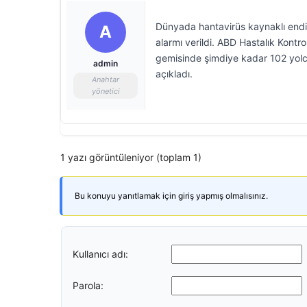
Dünyada hantavirüs kaynaklı endiş
A
alarmı verildi. ABD Hastalık Kont
gemisinde şimdiye kadar 102 yolcu
admin
açıkladı.
Anahtar
yönetici
1 yazı görüntüleniyor (toplam 1)
Bu konuyu yanıtlamak için giriş yapmış olmalısınız.
Kullanıcı adı:
Parola: