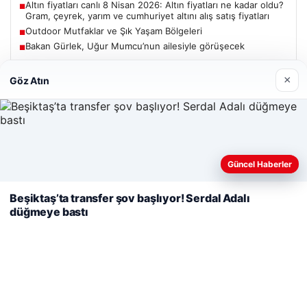
Altın fiyatları canlı 8 Nisan 2026: Altın fiyatları ne kadar oldu?
■
Gram, çeyrek, yarım ve cumhuriyet altını alış satış fiyatları
Outdoor Mutfaklar ve Şık Yaşam Bölgeleri
■
Bakan Gürlek, Uğur Mumcu’nun ailesiyle görüşecek
■
×
Göz Atın
Güncel
Web sitemizi nasıl kullandığınızı daha iyi anlayabilmek,
Güncel Haberler
06/08/2026
deneyiminizi kişiselleştirmek ve geliştirmek amacıyla çerezler
kullanıyoruz.
Çerez Politikamız
Bakan Gürlek’ten Çerçeve Yasa Açıklaması: Hukuk Devleti
Beşiktaş’ta transfer şov başlıyor! Serdal Adalı
İlkeleriyle Süreç İşletilecek
düğmeye bastı
Reddet
Kabul Et
05/08/2026