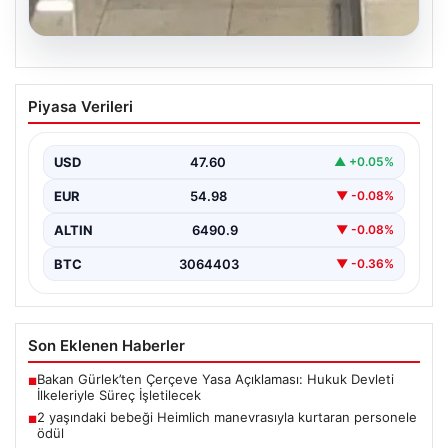
05.08.2026
2 yaşındaki bebeği Heimlich
Piyasa Verileri
manevrasıyla kurtaran personele ödül
{ "title": "Hayati Anıttaki Kahramanlık: 2 Yaşındaki
Bebeği Heimlich Manevrası ile Kurtaran Havalimanı
USD
47.60
▲ +0.05%
Personeline…
EUR
54.98
▼ -0.08%
ALTIN
6490.9
▼ -0.08%
BTC
3064403
▼ -0.36%
Son Eklenen Haberler
Bakan Gürlek’ten Çerçeve Yasa Açıklaması: Hukuk Devleti
■
İlkeleriyle Süreç İşletilecek
2 yaşındaki bebeği Heimlich manevrasıyla kurtaran personele
■
ödül