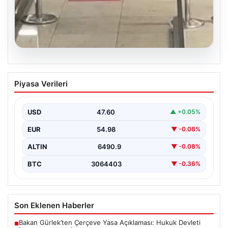
05.08.2026
2 yaşındaki bebeği Heimlich
Piyasa Verileri
manevrasıyla kurtaran personele ödül
{ "title": "Hayati Anıttaki Kahramanlık: 2 Yaşındaki
Bebeği Heimlich Manevrası ile Kurtaran Havalimanı
USD
47.60
▲ +0.05%
Personeline…
EUR
54.98
▼ -0.08%
ALTIN
6490.9
▼ -0.08%
BTC
3064403
▼ -0.36%
Son Eklenen Haberler
Bakan Gürlek’ten Çerçeve Yasa Açıklaması: Hukuk Devleti
■