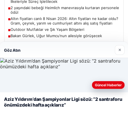
İlkeleriyle Süreç İşletilecek
2 yaşındaki bebeği Heimlich manevrasıyla kurtaran personele
■
ödül
Altın fiyatları canlı 8 Nisan 2026: Altın fiyatları ne kadar oldu?
■
Gram, çeyrek, yarım ve cumhuriyet altını alış satış fiyatları
Outdoor Mutfaklar ve Şık Yaşam Bölgeleri
■
Bakan Gürlek, Uğur Mumcu’nun ailesiyle görüşecek
■
×
Göz Atın
Güncel
Web sitemizi nasıl kullandığınızı daha iyi anlayabilmek,
Güncel Haberler
06/08/2026
deneyiminizi kişiselleştirmek ve geliştirmek amacıyla çerezler
kullanıyoruz.
Çerez Politikamız
Bakan Gürlek’ten Çerçeve Yasa Açıklaması: Hukuk Devleti
Aziz Yıldırım’dan Şampiyonlar Ligi sözü: “2 santraforu
İlkeleriyle Süreç İşletilecek
önümüzdeki hafta açıklarız”
Reddet
Kabul Et