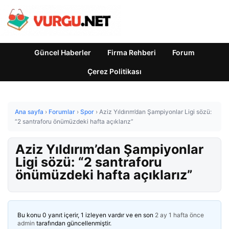
Güncel Haberler
Firma Rehberi
Forum
Çerez Politikası
Ana sayfa
›
Forumlar
›
Spor
›
Aziz Yıldırım’dan Şampiyonlar Ligi sözü:
“2 santraforu önümüzdeki hafta açıklarız”
Aziz Yıldırım’dan Şampiyonlar
Ligi sözü: “2 santraforu
önümüzdeki hafta açıklarız”
Bu konu 0 yanıt içerir, 1 izleyen vardır ve en son
2 ay 1 hafta önce
admin
tarafından güncellenmiştir.