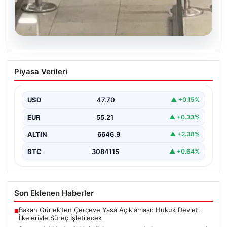
05.08.2026
2 yaşındaki bebeği Heimlich
Piyasa Verileri
manevrasıyla kurtaran personele ödül
{ "title": "Hayati Anıttaki Kahramanlık: 2 Yaşındaki
Bebeği Heimlich Manevrası ile Kurtaran Havalimanı
USD
47.70
▲ +0.15%
Personeline…
EUR
55.21
▲ +0.33%
ALTIN
6646.9
▲ +2.38%
BTC
3084115
▲ +0.64%
Son Eklenen Haberler
Bakan Gürlek’ten Çerçeve Yasa Açıklaması: Hukuk Devleti
■
İlkeleriyle Süreç İşletilecek