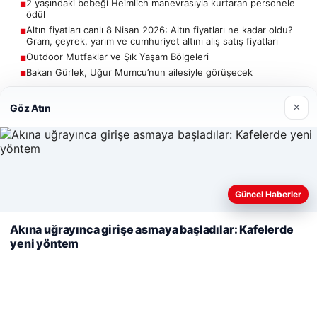
2 yaşındaki bebeği Heimlich manevrasıyla kurtaran personele
■
ödül
Altın fiyatları canlı 8 Nisan 2026: Altın fiyatları ne kadar oldu?
■
Gram, çeyrek, yarım ve cumhuriyet altını alış satış fiyatları
Outdoor Mutfaklar ve Şık Yaşam Bölgeleri
■
Bakan Gürlek, Uğur Mumcu’nun ailesiyle görüşecek
■
×
Göz Atın
Güncel
Web sitemizi nasıl kullandığınızı daha iyi anlayabilmek,
Güncel Haberler
06/08/2026
deneyiminizi kişiselleştirmek ve geliştirmek amacıyla çerezler
kullanıyoruz.
Çerez Politikamız
Bakan Gürlek’ten Çerçeve Yasa Açıklaması: Hukuk Devleti
Akına uğrayınca girişe asmaya başladılar: Kafelerde
İlkeleriyle Süreç İşletilecek
yeni yöntem
Reddet
Kabul Et