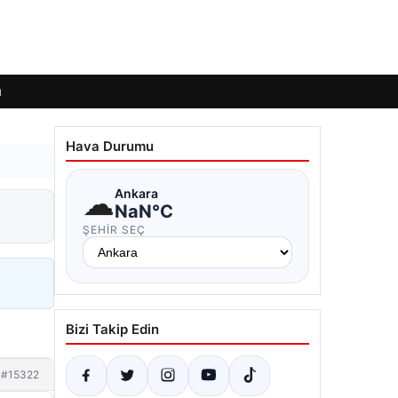
ı
Hava Durumu
☁
Ankara
NaN°C
ŞEHIR SEÇ
Bizi Takip Edin
#15322