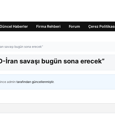
Güncel Haberler
Firma Rehberi
Forum
Çerez Politikas
an savaşı bugün sona erecek”
-İran savaşı bugün sona erecek”
 önce
admin
tarafından güncellenmiştir.