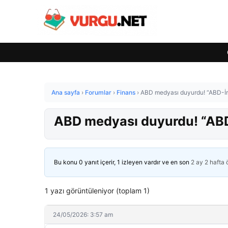
Ana sayfa
›
Forumlar
›
Finans
›
ABD medyası duyurdu! “ABD-İr
ABD medyası duyurdu! “ABD
Bu konu 0 yanıt içerir, 1 izleyen vardır ve en son
2 ay 2 hafta
1 yazı görüntüleniyor (toplam 1)
24/05/2026: 3:57 am