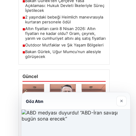
Bakan Gürlek’ten Çerçeve Yasa
■
Açıklaması: Hukuk Devleti İlkeleriyle Süreç
İşletilecek
2 yaşındaki bebeği Heimlich manevrasıyla
■
kurtaran personele ödül
Altın fiyatları canlı 8 Nisan 2026: Altın
■
fiyatları ne kadar oldu? Gram, çeyrek,
yarım ve cumhuriyet altını alış satış fiyatları
Outdoor Mutfaklar ve Şık Yaşam Bölgeleri
■
Bakan Gürlek, Uğur Mumcu’nun ailesiyle
■
görüşecek
Güncel
×
Göz Atın
06/08/2026
Bakan Gürlek’ten Çerçeve Yasa
Açıklaması: Hukuk Devleti İlkeleriyle
Süreç İşletilecek