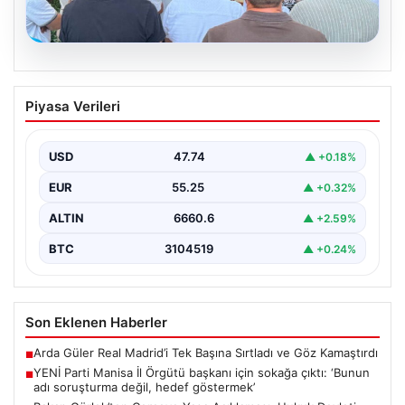
08.08.2026
YENİ Parti Manisa İl Örgütü başkanı için
Piyasa Verileri
sokağa çıktı: ‘Bunun adı soruşturma
değil, hedef göstermek’
USD
47.74
▲ +0.18%
{ "title": "YENİ Parti Manisa İl Örgütü Başkanı Sokağa
İndikten Sonra Sert Eleştirilerde Bulundu",…
EUR
55.25
▲ +0.32%
ALTIN
6660.6
▲ +2.59%
BTC
3104519
▲ +0.24%
Son Eklenen Haberler
Arda Güler Real Madrid’i Tek Başına Sırtladı ve Göz Kamaştırdı
■
YENİ Parti Manisa İl Örgütü başkanı için sokağa çıktı: ‘Bunun
■
adı soruşturma değil, hedef göstermek’