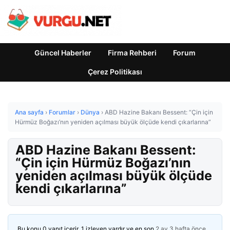
Güncel Haberler
Firma Rehberi
Forum
Çerez Politikası
Ana sayfa
›
Forumlar
›
Dünya
›
ABD Hazine Bakanı Bessent: “Çin için
Hürmüz Boğazı’nın yeniden açılması büyük ölçüde kendi çıkarlarına”
ABD Hazine Bakanı Bessent:
“Çin için Hürmüz Boğazı’nın
yeniden açılması büyük ölçüde
kendi çıkarlarına”
Bu konu 0 yanıt içerir, 1 izleyen vardır ve en son
2 ay 3 hafta önce