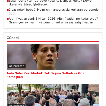
Bakan Gürlek’ten Çerçeve Yasa Açıklaması: Hukuk Devleti
■
İlkeleriyle Süreç İşletilecek
2 yaşındaki bebeği Heimlich manevrasıyla kurtaran personele
■
ödül
Altın fiyatları canlı 8 Nisan 2026: Altın fiyatları ne kadar oldu?
■
Gram, çeyrek, yarım ve cumhuriyet altını alış satış fiyatları
Güncel
09/08/2026
Arda Güler Real Madrid’i Tek Başına Sırtladı ve Göz
Kamaştırdı