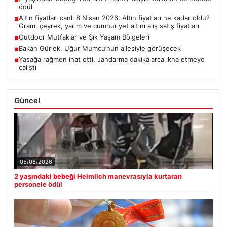
ödül
Altın fiyatları canlı 8 Nisan 2026: Altın fiyatları ne kadar oldu?
■
Gram, çeyrek, yarım ve cumhuriyet altını alış satış fiyatları
Outdoor Mutfaklar ve Şık Yaşam Bölgeleri
■
Bakan Gürlek, Uğur Mumcu’nun ailesiyle görüşecek
■
Yasağa rağmen inat etti. Jandarma dakikalarca ikna etmeye
■
çalıştı
Güncel
05/08/2026
2 yaşındaki bebeği Heimlich manevrasıyla kurtaran
personele ödül