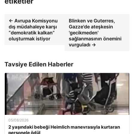
etiketler
← Avrupa Komisyonu
Blinken ve Guterres,
dış müdahaleye karşı
Gazze'de ateşkesin
“demokratik kalkan”
'gecikmeden'
oluşturmak istiyor
sağlanmasının önemini
vurguladı →
Tavsiye Edilen Haberler
05/08/2026
2 yaşındaki bebeği Heimlich manevrasıyla kurtaran
personele ödül