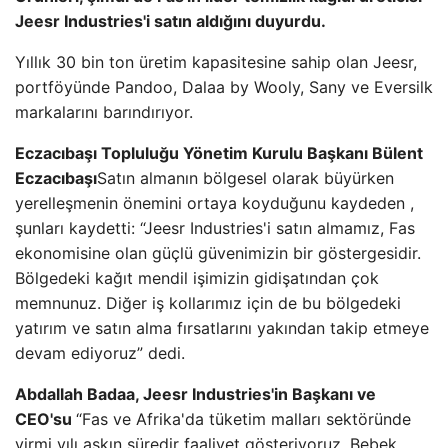
Jeesr Industries'i satın aldığını duyurdu.
Yıllık 30 bin ton üretim kapasitesine sahip olan Jeesr,
portföyünde Pandoo, Dalaa by Wooly, Sany ve Eversilk
markalarını barındırıyor.
Eczacıbaşı Topluluğu Yönetim Kurulu Başkanı Bülent
Eczacıbaşı
Satın almanın bölgesel olarak büyürken
yerelleşmenin önemini ortaya koyduğunu kaydeden ,
şunları kaydetti: “Jeesr Industries'i satın almamız, Fas
ekonomisine olan güçlü güvenimizin bir göstergesidir.
Bölgedeki kağıt mendil işimizin gidişatından çok
memnunuz. Diğer iş kollarımız için de bu bölgedeki
yatırım ve satın alma fırsatlarını yakından takip etmeye
devam ediyoruz” dedi.
Abdallah Badaa, Jeesr Industries'in Başkanı ve
CEO'su
“Fas ve Afrika'da tüketim malları sektöründe
yirmi yılı aşkın süredir faaliyet gösteriyoruz. Bebek