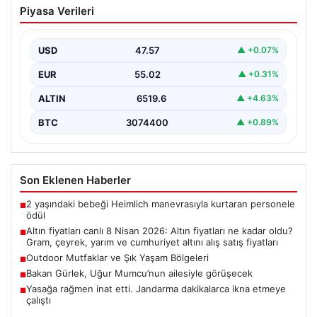
Piyasa Verileri
fiyatları ne kadar oldu? Gram, çeyrek,
yarım ve cumhuriyet altını alış satış
fiyatları
USD
47.57
▲ +0.07%
EUR
55.02
▲ +0.31%
ALTIN
6519.6
▲ +4.63%
BTC
3074400
▲ +0.89%
Son Eklenen Haberler
2 yaşındaki bebeği Heimlich manevrasıyla kurtaran personele
■
ödül
Altın fiyatları canlı 8 Nisan 2026: Altın fiyatları ne kadar oldu?
■
Gram, çeyrek, yarım ve cumhuriyet altını alış satış fiyatları
Outdoor Mutfaklar ve Şık Yaşam Bölgeleri
■
Bakan Gürlek, Uğur Mumcu’nun ailesiyle görüşecek
■
Yasağa rağmen inat etti. Jandarma dakikalarca ikna etmeye
■
çalıştı