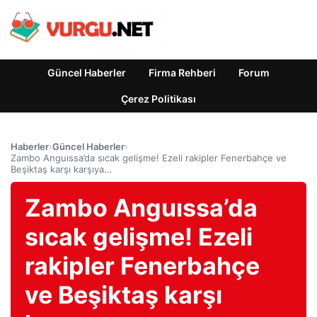
Güncel Haberler
Firma Rehberi
Forum
Çerez Politikası
Haberler
›
Güncel Haberler
›
Zambo Anguıssa’da sıcak gelişme! Ezeli rakipler Fenerbahçe ve
Beşiktaş karşı karşıya…
Zambo Anguıssa’da
sıcak gelişme! Ezeli
rakipler Fenerbahçe
ve Beşiktaş karşı