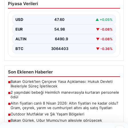
Piyasa Verileri
manevrasıyla kurtaran personele ödül
{ “title”: “Hayati Anıttaki Kahramanlık: 2 Yaşındaki
Bebeği Heimlich Manevrası ile Kurtaran Havalimanı
USD
47.60
▲ +0.05%
Personeline…
EUR
54.98
▼ -0.08%
ALTIN
6490.9
▼ -0.08%
BTC
3064403
▼ -0.36%
Son Eklenen Haberler
Bakan Gürlek’ten Çerçeve Yasa Açıklaması: Hukuk Devleti
■
İlkeleriyle Süreç İşletilecek
2 yaşındaki bebeği Heimlich manevrasıyla kurtaran personele
■
ödül
Altın fiyatları canlı 8 Nisan 2026: Altın fiyatları ne kadar oldu?
■
Gram, çeyrek, yarım ve cumhuriyet altını alış satış fiyatları
Outdoor Mutfaklar ve Şık Yaşam Bölgeleri
■
Bakan Gürlek, Uğur Mumcu’nun ailesiyle görüşecek
■