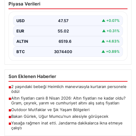
Piyasa Verileri
fiyatları ne kadar oldu? Gram, çeyrek,
yarım ve cumhuriyet altını alış satış
fiyatları
USD
47.57
▲ +0.07%
EUR
55.02
▲ +0.31%
ALTIN
6519.6
▲ +4.63%
BTC
3074400
▲ +0.89%
Son Eklenen Haberler
2 yaşındaki bebeği Heimlich manevrasıyla kurtaran personele
■
ödül
Altın fiyatları canlı 8 Nisan 2026: Altın fiyatları ne kadar oldu?
■
Gram, çeyrek, yarım ve cumhuriyet altını alış satış fiyatları
Outdoor Mutfaklar ve Şık Yaşam Bölgeleri
■
Bakan Gürlek, Uğur Mumcu’nun ailesiyle görüşecek
■
Yasağa rağmen inat etti. Jandarma dakikalarca ikna etmeye
■
çalıştı