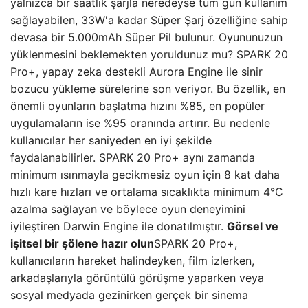
yalnızca bir saatlik şarjla neredeyse tüm gün kullanım
sağlayabilen, 33W'a kadar Süper Şarj özelliğine sahip
devasa bir 5.000mAh Süper Pil bulunur. Oyununuzun
yüklenmesini beklemekten yoruldunuz mu? SPARK 20
Pro+, yapay zeka destekli Aurora Engine ile sinir
bozucu yükleme sürelerine son veriyor. Bu özellik, en
önemli oyunların başlatma hızını %85, en popüler
uygulamaların ise %95 oranında artırır. Bu nedenle
kullanıcılar her saniyeden en iyi şekilde
faydalanabilirler. SPARK 20 Pro+ aynı zamanda
minimum ısınmayla gecikmesiz oyun için 8 kat daha
hızlı kare hızları ve ortalama sıcaklıkta minimum 4°C
azalma sağlayan ve böylece oyun deneyimini
iyileştiren Darwin Engine ile donatılmıştır.
Görsel ve
işitsel bir şölene hazır olun
SPARK 20 Pro+,
kullanıcıların hareket halindeyken, film izlerken,
arkadaşlarıyla görüntülü görüşme yaparken veya
sosyal medyada gezinirken gerçek bir sinema