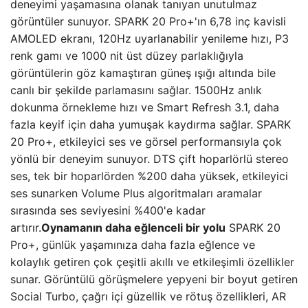
deneyimi yaşamasına olanak tanıyan unutulmaz
görüntüler sunuyor. SPARK 20 Pro+'ın 6,78 inç kavisli
AMOLED ekranı, 120Hz uyarlanabilir yenileme hızı, P3
renk gamı ​​ve 1000 nit üst düzey parlaklığıyla
görüntülerin göz kamaştıran güneş ışığı altında bile
canlı bir şekilde parlamasını sağlar. 1500Hz anlık
dokunma örnekleme hızı ve Smart Refresh 3.1, daha
fazla keyif için daha yumuşak kaydırma sağlar. SPARK
20 Pro+, etkileyici ses ve görsel performansıyla çok
yönlü bir deneyim sunuyor. DTS çift hoparlörlü stereo
ses, tek bir hoparlörden %200 daha yüksek, etkileyici
ses sunarken Volume Plus algoritmaları aramalar
sırasında ses seviyesini %400'e kadar
artırır.
Oynamanın daha eğlenceli bir yolu
SPARK 20
Pro+, günlük yaşamınıza daha fazla eğlence ve
kolaylık getiren çok çeşitli akıllı ve etkileşimli özellikler
sunar. Görüntülü görüşmelere yepyeni bir boyut getiren
Social Turbo, çağrı içi güzellik ve rötuş özellikleri, AR