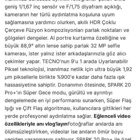
geniş 1/1,67 inç sensör ve F/1,75 diyafram açıklığı,
kameranın her türlü aydınlatma koşuluna uyum
sağlamasına yardımcı olurken, akıllı HDR Çoklu
Çerçeve Füzyon kompozisyonları parlak noktaları ve
gölgeleri dengeler. AI portre kurtarma özelliğine ve
büyük 88,9° altın lense sahip parlak 32 MP selfie
kamerası, ister yalnız ister arkadaşlarınızla göz alıcı
çekimler yapar. TECNO'nun 9'u 1 arada Uyarlanabilir
Piksel teknolojisi, inanılmaz netlik için ultra büyük 1,92
µm piksellerle birlikte %900'e kadar daha fazla ışık
hassasiyetine sahiptir. Donanımın ötesinde, SPARK 20
Pro+'ın Süper Gece modu, gürültü ve ayrıntıyı
dengelemede en iyi performansı sunarken, Süper Flaş
Işığı ve Çift Flaş algoritması, kullanıcılara gittikleri her
yerde profesyonel aydınlatma sağlar.
Eğlenceli video
özellikleriyle anı vlog'layın
Fotoğraflar anılarda anı
ölümsüzleştirirken, videolar ise anıların ömür boyu
yeniden yaşanmasını sağlıyor. SPARK 20 Pro+ ile özel