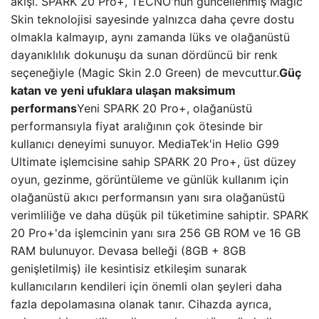
akışı. SPARK 20 Pro+, TECNO'nun güncellenmiş Magic
Skin teknolojisi sayesinde yalnızca daha çevre dostu
olmakla kalmayıp, aynı zamanda lüks ve olağanüstü
dayanıklılık dokunuşu da sunan dördüncü bir renk
seçeneğiyle (Magic Skin 2.0 Green) de mevcuttur.
Güç
katan ve yeni ufuklara ulaşan maksimum
performans
Yeni SPARK 20 Pro+, olağanüstü
performansıyla fiyat aralığının çok ötesinde bir
kullanıcı deneyimi sunuyor. MediaTek'in Helio G99
Ultimate işlemcisine sahip SPARK 20 Pro+, üst düzey
oyun, gezinme, görüntüleme ve günlük kullanım için
olağanüstü akıcı performansın yanı sıra olağanüstü
verimliliğe ve daha düşük pil tüketimine sahiptir. SPARK
20 Pro+'da işlemcinin yanı sıra 256 GB ROM ve 16 GB
RAM bulunuyor. Devasa belleği (8GB + 8GB
genişletilmiş) ile kesintisiz etkileşim sunarak
kullanıcıların kendileri için önemli olan şeyleri daha
fazla depolamasına olanak tanır. Cihazda ayrıca,