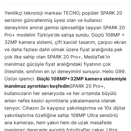
Yenilikçi teknoloji markası TECNO, popüler SPARK 20
serisinin güncellenmiş üyesi olan ve kullanıcı
deneyimini amiral gemisi işlevselliğe taşıyan SPARK 20
Pro+ modelini Türkiye'de satışa sundu. Güçlü 108MP +
32MP kamera sistemi, çift kavisli tasarım, çarpıcı ekran
ve daha fazlası dahil olmak üzere fiyat aralığında pek
çok ilke sahip olan SPARK 20 Pro+, MediaTek'in
inanılmaz gücüyle fiyat aralığındaki fiyatının çok
ötesinde, sınıfının en iyi deneyimini sunuyor. Helio G99.
Üstün işlemci.
Güçlü 108MP+32MP kamera sistemiyle
inanılmaz ayrıntıları keşfedin
SPARK 20 Pro+,
kullanıcıların her senaryoda ve her ortamda büyülü
anları nefes kesici ayrıntılarla yakalamasına olanak
tanıyor. Cihazın 3x kayıpsız yakınlaştırma ve 10x dijital
yakınlaştırma özelliğine sahip 108MP Ultra sensörlü
ana kamerası, hem yakın hem de uzak mesafede
inanılmaz derecede ayrıntılı fotoğraflar çeker. Ultra