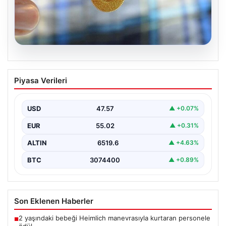
05.08.2026
Altın fiyatları canlı 8 Nisan 2026: Altın
Piyasa Verileri
fiyatları ne kadar oldu? Gram, çeyrek,
yarım ve cumhuriyet altını alış satış
fiyatları
USD
47.57
▲ +0.07%
EUR
55.02
▲ +0.31%
ALTIN
6519.6
▲ +4.63%
BTC
3074400
▲ +0.89%
Son Eklenen Haberler
2 yaşındaki bebeği Heimlich manevrasıyla kurtaran personele
■
ödül