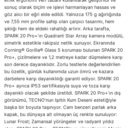
etnik ergonomi veri tabanı kullanılarak geliştirildi ve
sonuç olarak biçim ve işlevi harmanlayan hassas ve
göz alıcı bir eğri elde edildi. Yalnızca 175 g ağırlığında
ve 7,55 mm profile sahip olan çarpıcı tasarımı, hem
şıklığı hem de eldeki rahatlığı artırır. Arka tarafta,
SPARK 20 Pro+'ın Quadrant Star Array kamera modülü,
simetrik estetikle rakipsiz netlik sunuyor. Ekranında
Corning® Gorilla® Glass 5 koruması bulunan SPARK 20
Pro+, çizilmelere ve 1,2 metreye kadar düşmelere karşı
son derece dayanıklıdır. Zorlu testlerle değerlendirilen
bu özellik, günlük kullanımda uzun ömrü ve kazara
darbelere karşı dayanıklılığı garanti ediyor. SPARK 20
Pro+ ayrıca IP53 sertifikasıyla suya ve toza karşı
dayanıklı olacak şekilde üretildi. SPARK 20 Pro+'ın dış
görünümü, TECNO'nun Işıltılı Kum Deseni estetiğiyle
başka bir boyuta taşınıyor. Cam benzeri parlak arka
kapak, bu dünyaya ait olmayan üç renkte sunuluyor:
Lunar Frost; Zamansal yörüngeler ve radyant yıldız