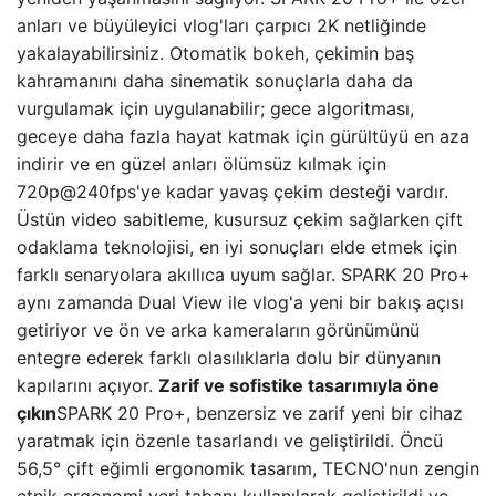
anları ve büyüleyici vlog'ları çarpıcı 2K netliğinde
yakalayabilirsiniz. Otomatik bokeh, çekimin baş
kahramanını daha sinematik sonuçlarla daha da
vurgulamak için uygulanabilir; gece algoritması,
geceye daha fazla hayat katmak için gürültüyü en aza
indirir ve en güzel anları ölümsüz kılmak için
720p@240fps'ye kadar yavaş çekim desteği vardır.
Üstün video sabitleme, kusursuz çekim sağlarken çift
odaklama teknolojisi, en iyi sonuçları elde etmek için
farklı senaryolara akıllıca uyum sağlar. SPARK 20 Pro+
aynı zamanda Dual View ile vlog'a yeni bir bakış açısı
getiriyor ve ön ve arka kameraların görünümünü
entegre ederek farklı olasılıklarla dolu bir dünyanın
kapılarını açıyor.
Zarif ve sofistike tasarımıyla öne
çıkın
SPARK 20 Pro+, benzersiz ve zarif yeni bir cihaz
yaratmak için özenle tasarlandı ve geliştirildi. Öncü
56,5° çift eğimli ergonomik tasarım, TECNO'nun zengin