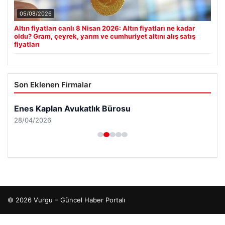
05/08/2026
Altın fiyatları canlı 8 Nisan 2026: Altın fiyatları ne kadar
oldu? Gram, çeyrek, yarım ve cumhuriyet altını alış satış
fiyatları
Son Eklenen Firmalar
Enes Kaplan Avukatlık Bürosu
28/04/2026
© 2026 Vurgu – Güncel Haber Portalı
io