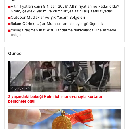
Altın fiyatları canlı 8 Nisan 2026: Altın fiyatları ne kadar oldu?
■
Gram, çeyrek, yarım ve cumhuriyet altını alış satış fiyatları
Outdoor Mutfaklar ve Şık Yaşam Bölgeleri
■
Bakan Gürlek, Uğur Mumcu’nun ailesiyle görüşecek
■
Yasağa rağmen inat etti. Jandarma dakikalarca ikna etmeye
■
çalıştı
Güncel
05/08/2026
2 yaşındaki bebeği Heimlich manevrasıyla kurtaran
personele ödül