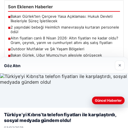
Son Eklenen Haberler
Bakan Gürlek’ten Çerçeve Yasa Açıklaması: Hukuk Devleti
■
İlkeleriyle Süreç İşletilecek
2 yaşındaki bebeği Heimlich manevrasıyla kurtaran personele
■
ödül
Altın fiyatları canlı 8 Nisan 2026: Altın fiyatları ne kadar oldu?
■
Gram, çeyrek, yarım ve cumhuriyet altını alış satış fiyatları
Outdoor Mutfaklar ve Şık Yaşam Bölgeleri
■
Bakan Gürlek, Uğur Mumcu’nun ailesiyle görüşecek
■
×
Göz Atın
Güncel
Güncel Haberler
Web sitemizi nasıl kullandığınızı daha iyi anlayabilmek,
06/08/2026
deneyiminizi kişiselleştirmek ve geliştirmek amacıyla çerezler
Türkiye’yi Kıbrıs’ta telefon fiyatları ile karşılaştırdı,
kullanıyoruz.
Çerez Politikamız
Bakan Gürlek’ten Çerçeve Yasa Açıklaması: Hukuk Devleti
sosyal medyada gündem oldu!
İlkeleriyle Süreç İşletilecek
Reddet
Kabul Et
03/02/2025