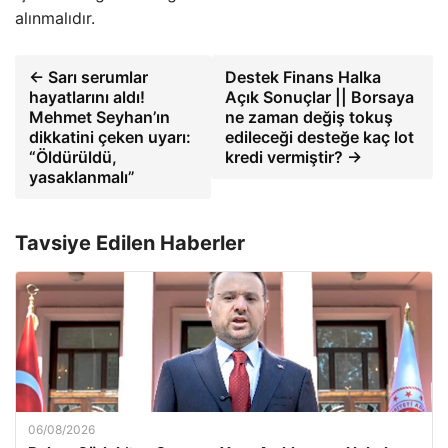
alınmalıdır.
← Sarı serumlar
Destek Finans Halka
hayatlarını aldı!
Açık Sonuçlar || Borsaya
Mehmet Seyhan’ın
ne zaman değiş tokuş
dikkatini çeken uyarı:
edileceği desteğe kaç lot
“Öldürüldü,
kredi vermiştir? →
yasaklanmalı”
Tavsiye Edilen Haberler
06/08/2026