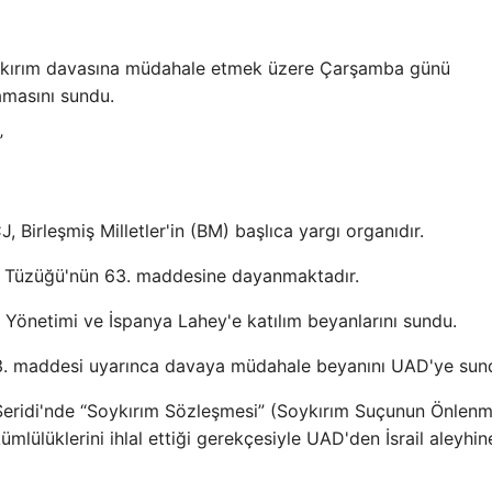
ı soykırım davasına müdahale etmek üzere Çarşamba günü
amasını sundu.
”
 Birleşmiş Milletler'in (BM) başlıca yargı organıdır.
nı Tüzüğü'nün 63. maddesine dayanmaktadır.
n Yönetimi ve İspanya Lahey'e katılım beyanlarını sundu.
63. maddesi uyarınca davaya müdahale beyanını UAD'ye sun
e Şeridi'nde “Soykırım Sözleşmesi” (Soykırım Suçunun Önlenm
lülüklerini ihlal ettiği gerekçesiyle UAD'den İsrail aleyhi