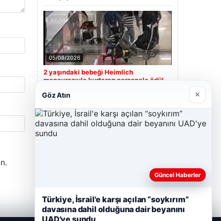
05/08/2026
2 yaşındaki bebeği Heimlich
manevrasıyla kurtaran personele ödül
×
Göz Atın
Son Eklenen Firmalar
Hastaş Beton
26/05/2026
n.
Güncel Haberler
Türkiye, İsrail'e karşı açılan “soykırım”
davasına dahil olduğuna dair beyanını
UAD'ye sundu