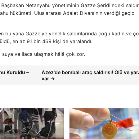
 Başbakan Netanyahu yönetiminin Gazze Şeridi'ndeki saldırı
hu hükümeti, Uluslararası Adalet Divanı'nın verdiği geçici
'den bu yana Gazze'ye yönelik saldırılarında çoğu kadın ve ç
üldü, en az 91 bin 469 kişi de yaralandı.
 suya ve ilaca ulaşmak hâlâ çok zor.
nu Kuruldu –
Azez'de bombalı araç saldırısı! Ölü ve yara
var →