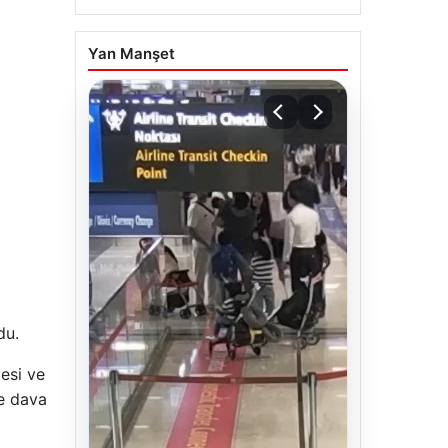
Yan Manşet
du.
esi ve
ne dava