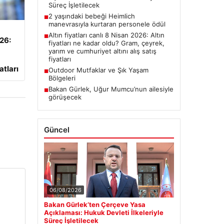
Süreç İşletilecek
2 yaşındaki bebeği Heimlich
■
manevrasıyla kurtaran personele ödül
Altın fiyatları canlı 8 Nisan 2026: Altın
■
026:
fiyatları ne kadar oldu? Gram, çeyrek,
yarım ve cumhuriyet altını alış satış
fiyatları
atları
Outdoor Mutfaklar ve Şık Yaşam
■
Bölgeleri
Bakan Gürlek, Uğur Mumcu’nun ailesiyle
■
görüşecek
Güncel
06/08/2026
Bakan Gürlek’ten Çerçeve Yasa
Açıklaması: Hukuk Devleti İlkeleriyle
Süreç İşletilecek