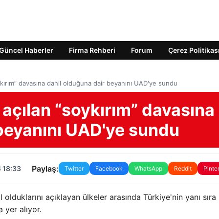
Güncel Haberler
Firma Rehberi
Forum
Çerez Politikas
soykırım” davasına dahil olduğuna dair beyanını UAD'ye sundu
şı açılan “soykırım” davasına
 beyanını UAD'ye sundu
Paylaş:
 18:33
Twitter
Facebook
WhatsApp
Reddit
Pinte
l olduklarını açıklayan ülkeler arasında Türkiye'nin yanı sıra
 yer alıyor.