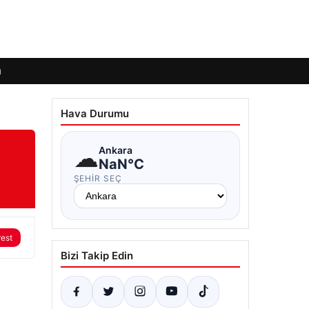
ı
Hava Durumu
☁
Ankara
NaN°C
ŞEHIR SEÇ
rest
Bizi Takip Edin