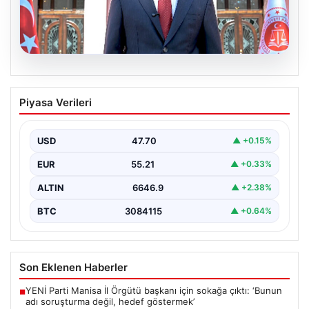
06.08.2026
Bakan Gürlek’ten Çerçeve Yasa
Piyasa Verileri
Açıklaması: Hukuk Devleti İlkeleriyle
Süreç İşletilecek
USD
47.70
▲ +0.15%
Adalet Bakanı Akın Gürlek, Türkiye’nin terörle mücadele
sürecine yönelik hazırlanan ve meclise sunulan
EUR
55.21
▲ +0.33%
önemli…
ALTIN
6646.9
▲ +2.38%
BTC
3084115
▲ +0.64%
Son Eklenen Haberler
YENİ Parti Manisa İl Örgütü başkanı için sokağa çıktı: ‘Bunun
■
adı soruşturma değil, hedef göstermek’