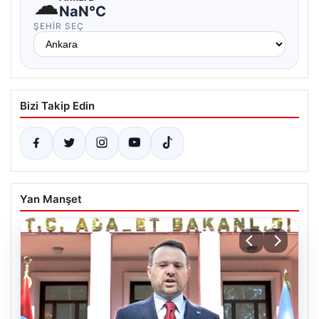
☁
NaN°C
ŞEHIR SEÇ
Bizi Takip Edin
Yan Manşet