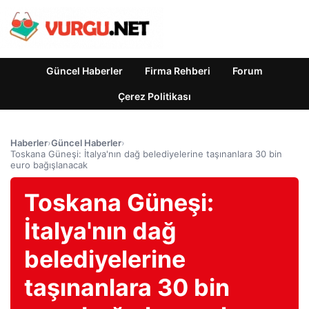
Güncel Haberler
Firma Rehberi
Forum
Çerez Politikası
Haberler
›
Güncel Haberler
›
Toskana Güneşi: İtalya'nın dağ belediyelerine taşınanlara 30 bin
euro bağışlanacak
Toskana Güneşi:
İtalya'nın dağ
belediyelerine
taşınanlara 30 bin