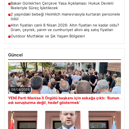
Bakan Gürlek’ten Çerçeve Yasa Açıklaması: Hukuk Devleti
■
İlkeleriyle Süreç İşletilecek
2 yaşındaki bebeği Heimlich manevrasıyla kurtaran personele
■
ödül
Altın fiyatları canlı 8 Nisan 2026: Altın fiyatları ne kadar oldu?
■
Gram, çeyrek, yarım ve cumhuriyet altını alış satış fiyatları
Outdoor Mutfaklar ve Şık Yaşam Bölgeleri
■
Güncel
08/08/2026
YENİ Parti Manisa İl Örgütü başkanı için sokağa çıktı: ‘Bunun
adı soruşturma değil, hedef göstermek’