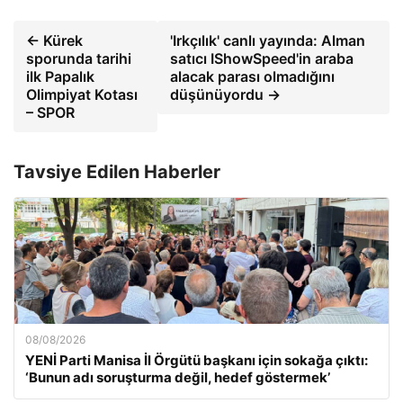
← Kürek
'Irkçılık' canlı yayında: Alman
sporunda tarihi
satıcı IShowSpeed'in araba
ilk Papalık
alacak parası olmadığını
Olimpiyat Kotası
düşünüyordu →
– SPOR
Tavsiye Edilen Haberler
08/08/2026
YENİ Parti Manisa İl Örgütü başkanı için sokağa çıktı:
‘Bunun adı soruşturma değil, hedef göstermek’