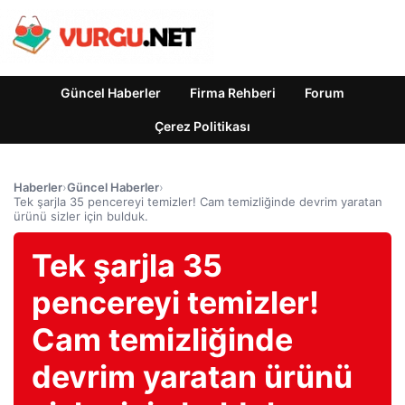
Güncel Haberler
Firma Rehberi
Forum
Çerez Politikası
Haberler
›
Güncel Haberler
›
Tek şarjla 35 pencereyi temizler! Cam temizliğinde devrim yaratan
ürünü sizler için bulduk.
Tek şarjla 35
pencereyi temizler!
Cam temizliğinde
devrim yaratan ürünü