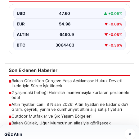
{ “title”: “Hayati Anıttaki Kahramanlık: 2 Yaşındaki
Bebeği Heimlich Manevrası ile Kurtaran Havalimanı
USD
47.60
▲ +0.05%
Personeline…
EUR
54.98
▼ -0.08%
ALTIN
6490.9
▼ -0.08%
BTC
3064403
▼ -0.36%
Son Eklenen Haberler
Bakan Gürlek’ten Çerçeve Yasa Açıklaması: Hukuk Devleti
■
İlkeleriyle Süreç İşletilecek
2 yaşındaki bebeği Heimlich manevrasıyla kurtaran personele
■
ödül
Altın fiyatları canlı 8 Nisan 2026: Altın fiyatları ne kadar oldu?
■
Gram, çeyrek, yarım ve cumhuriyet altını alış satış fiyatları
Outdoor Mutfaklar ve Şık Yaşam Bölgeleri
■
Bakan Gürlek, Uğur Mumcu’nun ailesiyle görüşecek
■
×
Göz Atın