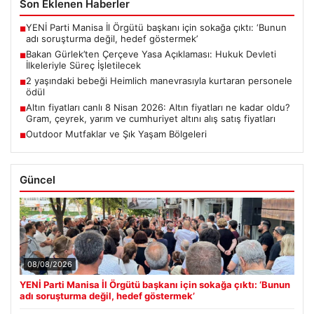
Son Eklenen Haberler
YENİ Parti Manisa İl Örgütü başkanı için sokağa çıktı: ‘Bunun
■
adı soruşturma değil, hedef göstermek’
Bakan Gürlek’ten Çerçeve Yasa Açıklaması: Hukuk Devleti
■
İlkeleriyle Süreç İşletilecek
2 yaşındaki bebeği Heimlich manevrasıyla kurtaran personele
■
ödül
Altın fiyatları canlı 8 Nisan 2026: Altın fiyatları ne kadar oldu?
■
Gram, çeyrek, yarım ve cumhuriyet altını alış satış fiyatları
Outdoor Mutfaklar ve Şık Yaşam Bölgeleri
■
Güncel
08/08/2026
YENİ Parti Manisa İl Örgütü başkanı için sokağa çıktı: ‘Bunun
adı soruşturma değil, hedef göstermek’