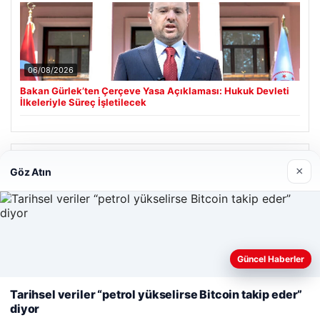
06/08/2026
Bakan Gürlek’ten Çerçeve Yasa Açıklaması: Hukuk Devleti
İlkeleriyle Süreç İşletilecek
Son Eklenen Firmalar
×
Göz Atın
Enes Kaplan Avukatlık Bürosu
28/04/2026
Güncel Haberler
Web sitemizi nasıl kullandığınızı daha iyi anlayabilmek,
deneyiminizi kişiselleştirmek ve geliştirmek amacıyla çerezler
Tarihsel veriler “petrol yükselirse Bitcoin takip eder”
kullanıyoruz.
Çerez Politikamız
diyor
Reddet
Kabul Et