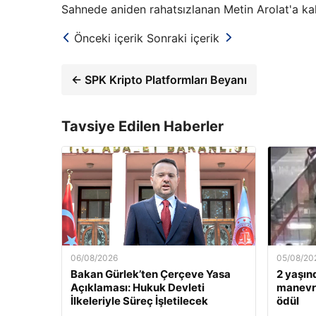
Sahnede aniden rahatsızlanan Metin Arolat'a kal
Önceki içerik
Sonraki içerik
← SPK Kripto Platformları Beyanı
Tavsiye Edilen Haberler
06/08/2026
05/08/20
Bakan Gürlek’ten Çerçeve Yasa
2 yaşın
Açıklaması: Hukuk Devleti
manevra
İlkeleriyle Süreç İşletilecek
ödül