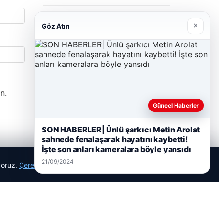
×
Göz Atın
05/08/2026
2 yaşındaki bebeği Heimlich
manevrasıyla kurtaran personele ödül
n.
Güncel Haberler
Son Eklenen Firmalar
SON HABERLER| Ünlü şarkıcı Metin Arolat
sahnede fenalaşarak hayatını kaybetti!
Hastaş Beton
İşte son anları kameralara böyle yansıdı
26/05/2026
21/09/2024
ıyoruz.
Çerez Politikamız
Reddet
Kabul Et