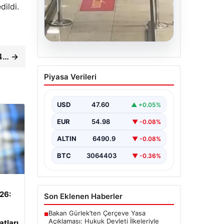
dildi.
05.08.2026
24… →
2 yaşındaki bebeği
Piyasa Verileri
Heimlich manevrasıyla
kurtaran personele ödül
USD
47.60
▲ +0.05%
{ “title”: “Hayati Anıttaki
Kahramanlık: 2 Yaşındaki Bebeği
EUR
54.98
▼ -0.08%
Heimlich Manevrası ile Kurtaran
Havalimanı Personeline…
ALTIN
6490.9
▼ -0.08%
BTC
3064403
▼ -0.36%
026:
Son Eklenen Haberler
Bakan Gürlek’ten Çerçeve Yasa
■
Açıklaması: Hukuk Devleti İlkeleriyle
atları