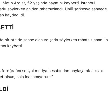
cı Metin Arolat, 52 yaşında hayatını kaybetti. İstanbul
rkı söylerken aniden rahatsızlandı. Ünlü şarkıcıya sahnede
an kaydedildi.
BETTİ
da bir otelde sahne alan ve şarkı söylerken rahatsızlanan ün
tını kaybetti.
iş fotoğrafını sosyal medya hesabından paylaşarak acısını
et olsun, hala inanamıyorum.”
LDİ