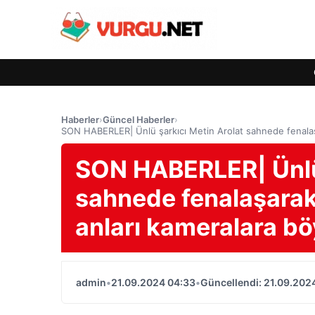
Haberler
›
Güncel Haberler
›
SON HABERLER| Ünlü şarkıcı Metin Arolat sahnede fenalaşar
SON HABERLER| Ünlü 
sahnede fenalaşarak 
anları kameralara bö
admin
•
21.09.2024 04:33
•
Güncellendi: 21.09.202