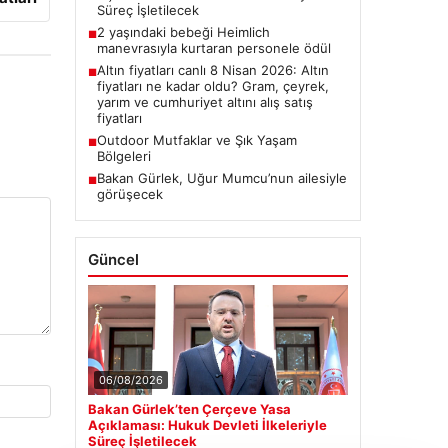
Süreç İşletilecek
2 yaşındaki bebeği Heimlich
■
manevrasıyla kurtaran personele ödül
Altın fiyatları canlı 8 Nisan 2026: Altın
■
fiyatları ne kadar oldu? Gram, çeyrek,
yarım ve cumhuriyet altını alış satış
fiyatları
Outdoor Mutfaklar ve Şık Yaşam
■
Bölgeleri
Bakan Gürlek, Uğur Mumcu’nun ailesiyle
■
görüşecek
Güncel
06/08/2026
Bakan Gürlek’ten Çerçeve Yasa
Açıklaması: Hukuk Devleti İlkeleriyle
Süreç İşletilecek