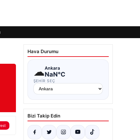
ı
Hava Durumu
☁
Ankara
NaN°C
ŞEHIR SEÇ
Bizi Takip Edin
rest