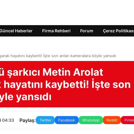
Güncel Haberler
Firma Rehberi
Forum
Çerez Politikas
ak hayatını kaybetti! İşte son anları kameralara böyle yansıdı
şarkıcı Metin Arolat
hayatını kaybetti! İşte son
yle yansıdı
Paylaş:
4 04:33
Twitter
Facebook
WhatsApp
Reddit
Pinte