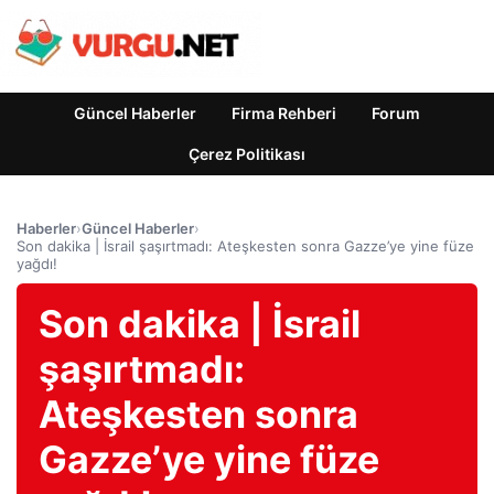
Güncel Haberler
Firma Rehberi
Forum
Çerez Politikası
Haberler
›
Güncel Haberler
›
Son dakika | İsrail şaşırtmadı: Ateşkesten sonra Gazze’ye yine füze
yağdı!
Son dakika | İsrail
şaşırtmadı:
Ateşkesten sonra
Gazze’ye yine füze