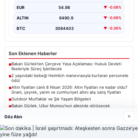
Personeline…
EUR
54.98
▼ -0.08%
ALTIN
6490.9
▼ -0.08%
BTC
3064403
▼ -0.36%
Son Eklenen Haberler
Bakan Gürlek’ten Çerçeve Yasa Açıklaması: Hukuk Devleti
■
İlkeleriyle Süreç İşletilecek
2 yaşındaki bebeği Heimlich manevrasıyla kurtaran personele
■
ödül
Altın fiyatları canlı 8 Nisan 2026: Altın fiyatları ne kadar oldu?
■
Gram, çeyrek, yarım ve cumhuriyet altını alış satış fiyatları
Outdoor Mutfaklar ve Şık Yaşam Bölgeleri
■
Bakan Gürlek, Uğur Mumcu’nun ailesiyle görüşecek
■
×
Göz Atın
Güncel