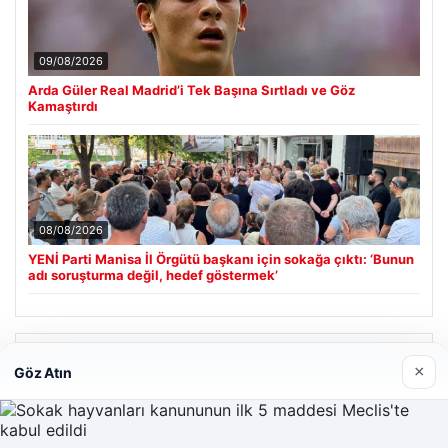
09/08/2026
Arda Güler Real Madrid’i Tek Başına Sırtladı ve Göz
Kamaştırdı
08/08/2026
YENİ Parti Manisa İl Örgütü başkanı için sokağa çıktı: ‘Bunun
adı soruşturma değil, hedef göstermek’
Son Eklenen Firmalar
×
Göz Atın