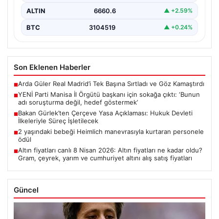
ALTIN
6660.6
▲ +2.59%
BTC
3104519
▲ +0.24%
Son Eklenen Haberler
Arda Güler Real Madrid’i Tek Başına Sırtladı ve Göz Kamaştırdı
■
YENİ Parti Manisa İl Örgütü başkanı için sokağa çıktı: ‘Bunun
■
adı soruşturma değil, hedef göstermek’
Bakan Gürlek’ten Çerçeve Yasa Açıklaması: Hukuk Devleti
■
İlkeleriyle Süreç İşletilecek
2 yaşındaki bebeği Heimlich manevrasıyla kurtaran personele
■
ödül
Altın fiyatları canlı 8 Nisan 2026: Altın fiyatları ne kadar oldu?
■
Gram, çeyrek, yarım ve cumhuriyet altını alış satış fiyatları
Güncel