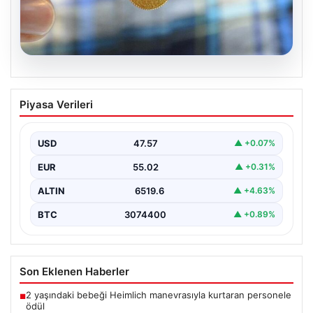
05.08.2026
Altın fiyatları canlı 8 Nisan 2026: Altın
Piyasa Verileri
fiyatları ne kadar oldu? Gram, çeyrek,
yarım ve cumhuriyet altını alış satış
fiyatları
USD
47.57
▲ +0.07%
EUR
55.02
▲ +0.31%
ALTIN
6519.6
▲ +4.63%
BTC
3074400
▲ +0.89%
Son Eklenen Haberler
2 yaşındaki bebeği Heimlich manevrasıyla kurtaran personele
■
ödül