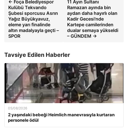
← Foça Belediyespor
11 Ayın Sultanı
Kulübü Tekvando
Ramazan ayında bin
Şubesi sporcusu Asrın
aydan daha hayırlı olan
Yağız Büyükyavuz,
Kadir Gecesi'nde
eleme yarı finalinde
Kartepe camilerinden
altın madalyayla geçti –
dualar semaya yükseldi
SPOR
– GÜNDEM →
Tavsiye Edilen Haberler
05/08/2026
2 yaşındaki bebeği Heimlich manevrasıyla kurtaran
personele ödül