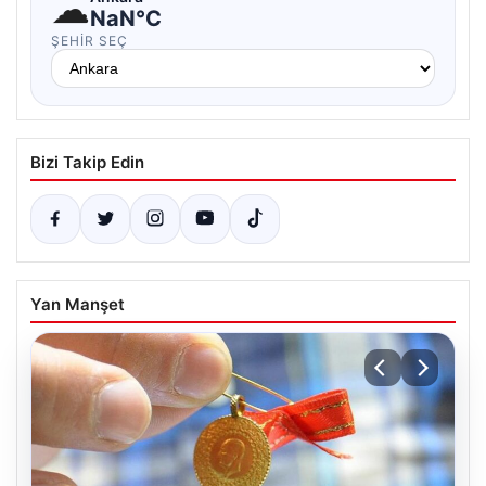
☁
NaN°C
ŞEHIR SEÇ
Bizi Takip Edin
Yan Manşet