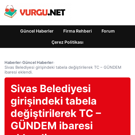
Güncel Haberler
Firma Rehberi
Forum
Çerez Politikası
Haberler
›
Güncel Haberler
›
Sivas Belediyesi girişindeki tabela değiştirilerek TC – GÜNDEM
ibaresi eklendi.
Sivas Belediyesi
girişindeki tabela
değiştirilerek TC –
GÜNDEM ibaresi