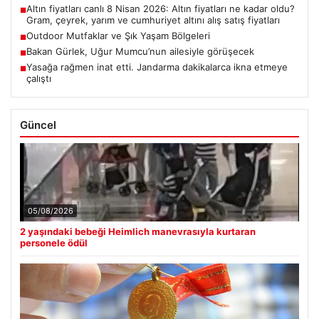
Altın fiyatları canlı 8 Nisan 2026: Altın fiyatları ne kadar oldu?
■
Gram, çeyrek, yarım ve cumhuriyet altını alış satış fiyatları
Outdoor Mutfaklar ve Şık Yaşam Bölgeleri
■
Bakan Gürlek, Uğur Mumcu’nun ailesiyle görüşecek
■
Yasağa rağmen inat etti. Jandarma dakikalarca ikna etmeye
■
çalıştı
Güncel
05/08/2026
2 yaşındaki bebeği Heimlich manevrasıyla kurtaran
personele ödül