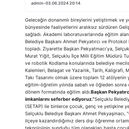
admin
•
03.06.2024 20:14
Geleceğin donanımlı bireylerini yetiştirmek ve 
bünyesinde faaliyetlerini aralıksız sürdüren Gel
sağladı. Akademi laboratuvarlarında eğitim alan 
Belediye Başkanı Ahmet Pekyatırcı ve Protokol 
topladı.
Ziyarette Başkan Pekyatmacı'ya, Selçuk
Murat Yiğit, Selçuklu İlçe Milli Eğitim Müdürü T
ve robotik Kodlama konularında belediye meclis 
Kalemleri, Belagat ve Yazarlık, Tarih, Kaligrafi
Takı Tasarımı olmak üzere toplam 12 atölyenin 
eğitim-öğretim yılında sabah ve öğleden sonra o
dönem formatında eğitim aldı.
Başkan Pekyatırc
imkanlarını seferber ediyoruz.”
Selçuklu Belediy
(SETAP) ile binlerce çocuk, genç ve yetişkine yet
Selçuklu Belediye Başkanı Ahmet Pekyaşmacı, “Ö
ilçeye kazandırdığımız ders dışı öğrenme ortamla
teknolojinin sunduğu tüm olanakları başta çocu