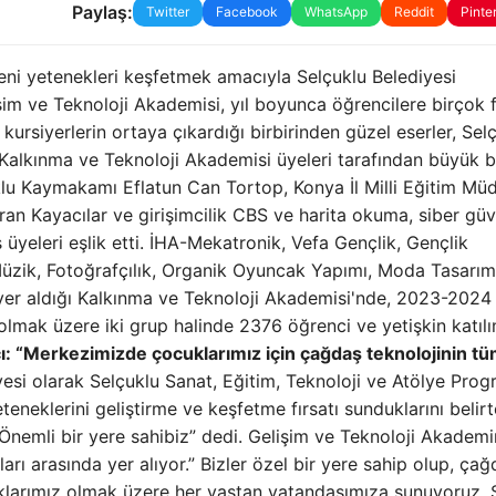
Paylaş:
Twitter
Facebook
WhatsApp
Reddit
Pinte
yeni yetenekleri keşfetmek amacıyla Selçuklu Belediyesi
işim ve Teknoloji Akademisi, yıl boyunca öğrencilere birçok
kursiyerlerin ortaya çıkardığı birbirinden güzel eserler, Sel
Kalkınma ve Teknoloji Akademisi üyeleri tarafından büyük 
lu Kaymakamı Eflatun Can Tortop, Konya İl Milli Eğitim Mü
uran Kayacılar ve girişimcilik CBS ve harita okuma, siber güv
üyeleri eşlik etti. İHA-Mekatronik, Vefa Gençlik, Gençlik
, Müzik, Fotoğrafçılık, Organik Oyuncak Yapımı, Moda Tasarım
yer aldığı Kalkınma ve Teknoloji Akademisi'nde, 2023-2024
lmak üzere iki grup halinde 2376 öğrenci ve yetişkin katılı
ı: “Merkezimizde çocuklarımız için çağdaş teknolojinin t
esi olarak Selçuklu Sanat, Eğitim, Teknoloji ve Atölye Prog
eneklerini geliştirme ve keşfetme fırsatı sunduklarını belir
nemli bir yere sahibiz” dedi. Gelişim ve Teknoloji Akadem
rı arasında yer alıyor.” Bizler özel bir yere sahip olup, çağ
klarımız olmak üzere her yaştan vatandaşımıza sunuyoruz. 