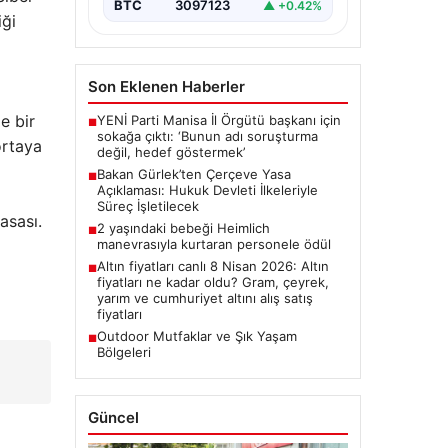
meclise sunulan önemli…
BTC
3097123
▲ +0.42%
iği
Son Eklenen Haberler
e bir
YENİ Parti Manisa İl Örgütü başkanı için
■
sokağa çıktı: ‘Bunun adı soruşturma
ortaya
değil, hedef göstermek’
Bakan Gürlek’ten Çerçeve Yasa
■
Açıklaması: Hukuk Devleti İlkeleriyle
Süreç İşletilecek
asası.
2 yaşındaki bebeği Heimlich
■
manevrasıyla kurtaran personele ödül
Altın fiyatları canlı 8 Nisan 2026: Altın
■
fiyatları ne kadar oldu? Gram, çeyrek,
yarım ve cumhuriyet altını alış satış
fiyatları
Outdoor Mutfaklar ve Şık Yaşam
■
Bölgeleri
Güncel