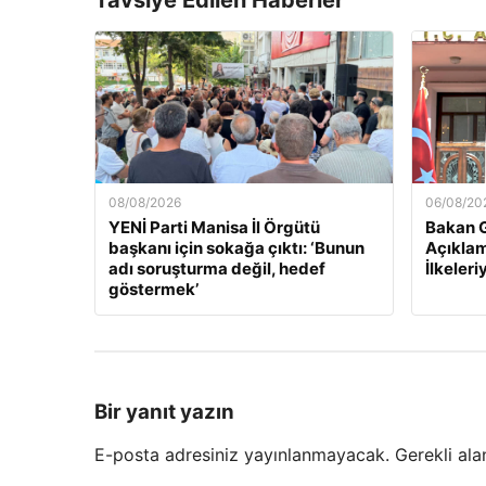
Tavsiye Edilen Haberler
08/08/2026
06/08/20
YENİ Parti Manisa İl Örgütü
Bakan G
başkanı için sokağa çıktı: ‘Bunun
Açıklam
adı soruşturma değil, hedef
İlkeleri
göstermek’
Bir yanıt yazın
E-posta adresiniz yayınlanmayacak.
Gerekli ala