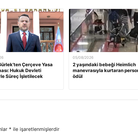
26
05/08/2026
ürlek’ten Çerçeve Yasa
2 yaşındaki bebeği Heimlich
ası: Hukuk Devleti
manevrasıyla kurtaran perso
yle Süreç İşletilecek
ödül
nlar
*
ile işaretlenmişlerdir