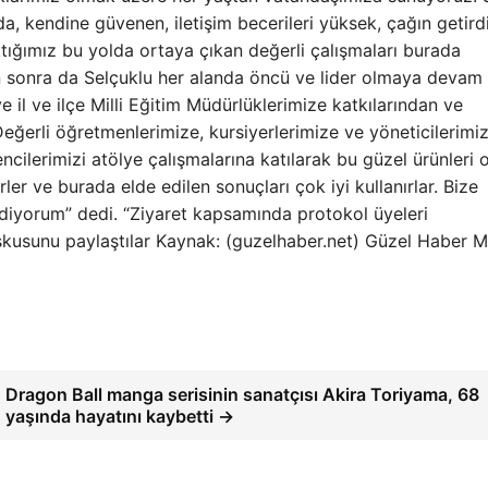
a, kendine güvenen, iletişim becerileri yüksek, çağın getird
ıktığımız bu yolda ortaya çıkan değerli çalışmaları burada
 sonra da Selçuklu her alanda öncü ve lider olmaya devam
il ve ilçe Milli Eğitim Müdürlüklerimize katkılarından ve
Değerli öğretmenlerimize, kursiyerlerimize ve yöneticilerimiz
ilerimizi atölye çalışmalarına katılarak bu güzel ürünleri 
er ve burada elde edilen sonuçları çok iyi kullanırlar. Bize
ediyorum” dedi. “Ziyaret kapsamında protokol üyeleri
oşkusunu paylaştılar Kaynak: (guzelhaber.net) Güzel Haber M
Dragon Ball manga serisinin sanatçısı Akira Toriyama, 68
yaşında hayatını kaybetti →