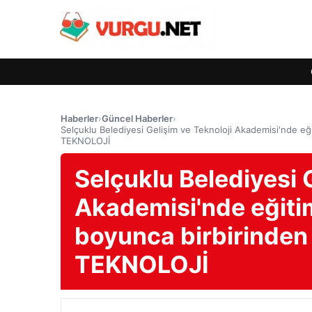
Haberler
›
Güncel Haberler
›
Selçuklu Belediyesi Gelişim ve Teknoloji Akademisi'nde eğit
TEKNOLOJİ
Selçuklu Belediyesi 
Akademisi'nde eğitim
boyunca birbirinden 
TEKNOLOJİ