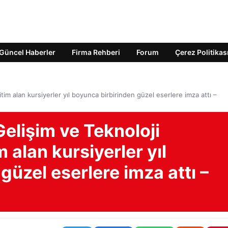
Güncel Haberler
Firma Rehberi
Forum
Çerez Politikas
im alan kursiyerler yıl boyunca birbirinden güzel eserlere imza attı –
Gelişim ve Teknoloji
 alan kursiyerler yıl
güzel eserlere imza attı –