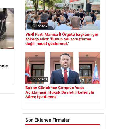
08/08/2026
YENİ Parti Manisa İl Örgütü başkanı için
sokağa çıktı: ‘Bunun adı soruşturma
değil, hedef göstermek’
nele
06/08/2026
Bakan Gürlek’ten Çerçeve Yasa
Açıklaması: Hukuk Devleti İlkeleriyle
Süreç İşletilecek
Son Eklenen Firmalar