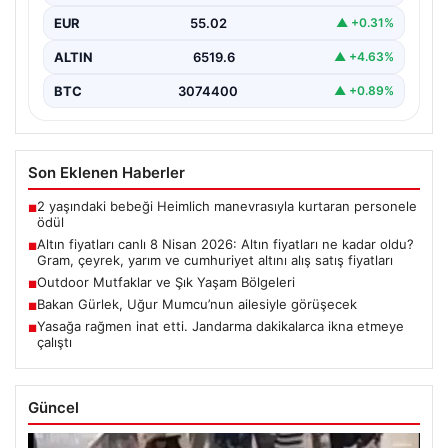
EUR
55.02
▲ +0.31%
ALTIN
6519.6
▲ +4.63%
BTC
3074400
▲ +0.89%
Son Eklenen Haberler
2 yaşındaki bebeği Heimlich manevrasıyla kurtaran personele
■
ödül
Altın fiyatları canlı 8 Nisan 2026: Altın fiyatları ne kadar oldu?
■
Gram, çeyrek, yarım ve cumhuriyet altını alış satış fiyatları
Outdoor Mutfaklar ve Şık Yaşam Bölgeleri
■
Bakan Gürlek, Uğur Mumcu’nun ailesiyle görüşecek
■
Yasağa rağmen inat etti. Jandarma dakikalarca ikna etmeye
■
çalıştı
Güncel