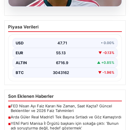
09.08.2026
Arda Güler Real Madrid’i Tek Başına
Piyasa Verileri
Sırtladı ve Göz Kamaştırdı
Pre-season hazırlıklarının en dikkat çekici
mücadelesinde, Real Madrid takımı Ferencvaros ile
USD
47.71
• 0.00%
karşı karşıya geldi.…
EUR
55.13
▼ -0.13%
ALTIN
6716.9
▲ +0.85%
BTC
3043162
▼ -1.96%
Son Eklenen Haberler
FED Nisan Ayı Faiz Kararı Ne Zaman, Saat Kaçta? Güncel
■
Beklentiler ve 2026 Faiz Tahminleri
Arda Güler Real Madrid’i Tek Başına Sırtladı ve Göz Kamaştırdı
■
YENİ Parti Manisa İl Örgütü başkanı için sokağa çıktı: ‘Bunun
■
adı soruşturma değil, hedef göstermek’