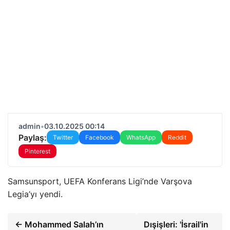
admin
•
03.10.2025 00:14
Paylaş:
Twitter
Facebook
WhatsApp
Reddit
Pinterest
Samsunsport, UEFA Konferans Ligi’nde Varşova
Legia’yı yendi.
← Mohammed Salah’ın
Dışişleri: 'İsrail'in