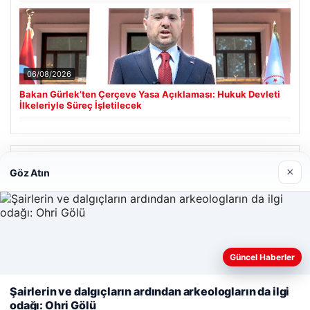
06/08/2026
Bakan Gürlek’ten Çerçeve Yasa Açıklaması: Hukuk Devleti
İlkeleriyle Süreç İşletilecek
Son Eklenen Firmalar
×
Göz Atın
Güncel Haberler
Web sitemizi nasıl kullandığınızı daha iyi anlayabilmek,
deneyiminizi kişiselleştirmek ve geliştirmek amacıyla çerezler
Şairlerin ve dalgıçların ardından arkeologların da ilgi
kullanıyoruz.
Çerez Politikamız
odağı: Ohri Gölü