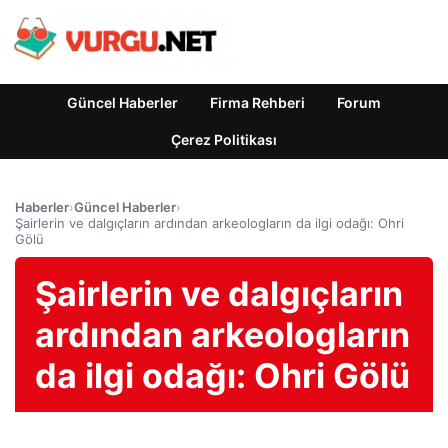
Güncel Haberler
Firma Rehberi
Forum
Çerez Politikası
Haberler
›
Güncel Haberler
›
Şairlerin ve dalgıçların ardından arkeologların da ilgi odağı: Ohri
Gölü
Şairlerin ve dalgıçların
ardından arkeologların
da ilgi odağı: Ohri Gölü